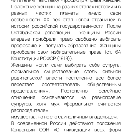
читателям выставку -просмотр «Права женщин.
Положение женщин на разных этапах истории и в
разных частях планеты имело свои
особенности. XX век стал новой страницей в
истории российской государственности. После
Октябрьской революции женщины России
впервые приобрели право свободно выбирать
профессию и получать образование. Женщины
приобрели свои избирательные права (ст. 64
Конституции РСФСР (1918)).
Женщины могли сами выбирать себе супруга,
формальное существование столь сильной
родительской власти постепенно все более
перестает соответствовать общественным
представлениям. Постепенно семейные
отношения основываются на равноправие
супругов, хотя муж «формально» считается
распорядителем
имущества, но не его единоличным владельцем.
В современной России действуют положения
Конвенции ООН «О ликвидации всех форм