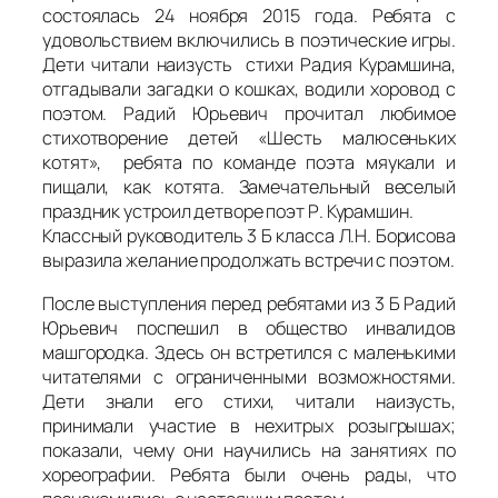
состоялась 24 ноября 2015 года. Ребята с
удовольствием включились в поэтические игры.
Дети читали наизусть стихи Радия Курамшина,
отгадывали загадки о кошках, водили хоровод с
поэтом. Радий Юрьевич прочитал любимое
стихотворение детей «Шесть малюсеньких
котят», ребята по команде поэта мяукали и
пищали, как котята. Замечательный веселый
праздник устроил детворе поэт Р. Курамшин.
Классный руководитель 3 Б класса Л.Н. Борисова
выразила желание продолжать встречи с поэтом.
После выступления перед ребятами из 3 Б Радий
Юрьевич поспешил в общество инвалидов
машгородка. Здесь он встретился с маленькими
читателями с ограниченными возможностями.
Дети знали его стихи, читали наизусть,
принимали участие в нехитрых розыгрышах;
показали, чему они научились на занятиях по
хореографии. Ребята были очень рады, что