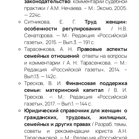
законодательство
: комментарий судебной
практики / А.М. Нечаева. – М.: Эксмо, 2005.
— 224с.
Ситникова, Е. Г.
Труд женщин:
особенности регулирования
/ Н.В.
Сенаторова. — М.: Редакция «Российской
газеты», 2015. — Вып.3. — 191 с.
Тарасенкова, А. Н.
Правовые аспекты
семейных отношений
: ответы на вопросы
и комментарии / А. Н. Тарасенкова. — М.:
Редакция «Российской газеты», 2014. –
Вып.13. — 142с.
Тресков, В. И.
Финансовая поддержка
семьи: материнский капитал
/ В. И.
Тресков. — М.: Редакция «Российской
газеты», 2017. — Вып.1. — 144 с.
Юридический справочник для женщин
:
о
гражданских, трудовых, жилищных,
семейных и других правах
/ Разраб. темы,
советы и рекомендации юриста А.Н.
Тарасенковой. — М.: Редакция «Российской