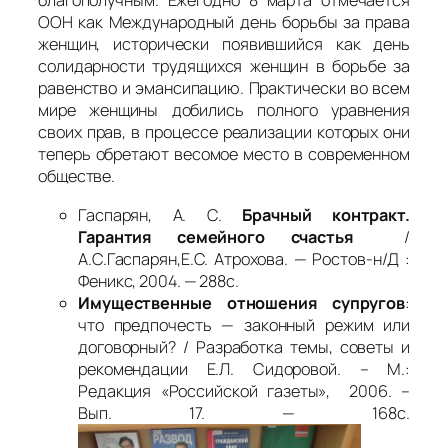
благополучным. Ежегодно 8 марта отмечается
ООН как Международный день борьбы за права
женщин, исторически появившийся как день
солидарности трудящихся женщин в борьбе за
равенство и эмансипацию. Практически во всем
мире женщины добились полного уравнения
своих прав, в процессе реализации которых они
теперь обретают весомое место в современном
обществе.
Гаспарян, А. С.
Брачный контракт.
Гарантия семейного счастья
/
А.С.Гаспарян,Е.С. Атрохова. — Ростов-н/Д :
Феникс, 2004. — 288с.
Имущественные отношения супругов
:
что предпочесть — законный режим или
договорный? / Разработка темы, советы и
рекомендации Е.Л. Сидоровой. – М.:
Редакция «Российской газеты», 2006. –
Вып. 17. — 168с.