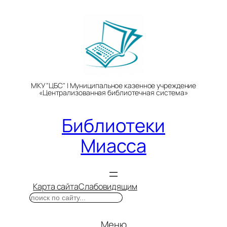
Перейти
к
содержимому
МКУ "ЦБС" | Муниципальное казенное учреждение
«Централизованная библиотечная система»
Библиотеки
Миасса
Карта сайта
Слабовидящим
Поиск
Меню