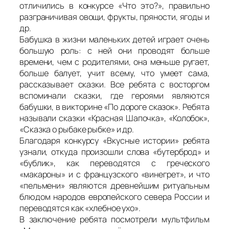
отличились в конкурсе «Что это?», правильно
разграничивая овощи, фрукты, пряности, ягоды и
др.
Бабушка в жизни маленьких детей играет очень
большую роль: с ней они проводят больше
времени, чем с родителями, она меньше ругает,
больше балует, учит всему, что умеет сама,
рассказывает сказки. Все ребята с восторгом
вспоминали сказки, где героями являются
бабушки, в викторине «По дороге сказок». Ребята
называли сказки «Красная Шапочка», «Колобок»,
«Сказка о рыбаке рыбке» и др.
Благодаря конкурсу «Вкусные истории» ребята
узнали, откуда произошли слова «бутерброд» и
«бублик», как переводятся с греческого
«макароны» и с французского «винегрет», и что
«пельмени» являются древнейшим ритуальным
блюдом народов европейского севера России и
переводятся как «хлебное ухо».
В заключение ребята посмотрели мультфильм