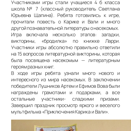
Участниками игры стали учащиеся 4 б класса
школа № 7 (классный руководитель Светлана
Юрьевна Щапина). Ребята готовились к игре,
прочитали повесть о Карике и Вали и много
другой познавательной литературы о насекомых.
Игра включала несколько этапов: загадки,
викторины, «бродилка» по книжке Ларри.
Участники игры абсолютно правильно ответили
на 15 вопросов литературной викторины, которая
была посвящена насекомым — литературным
героям разных книг.
В ходе игры ребята узнали много нового и
интересного из мира насекомых. В заключении
победители Лушников Артем и Ефимов Вова были
награждены грамотами и подарками, а все
остальные участники- сладкими призами.
Завершил праздник просмотр яркого и веселого
мультфильма «Приключения Карика и Вали».