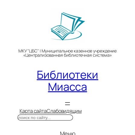
Перейти
к
содержимому
МКУ "ЦБС" | Муниципальное казенное учреждение
«Централизованная библиотечная система»
Библиотеки
Миасса
Карта сайта
Слабовидящим
Поиск
Меню