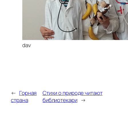
dav
←
Горная
Стихи о природе читают
страна
библиотекари
→