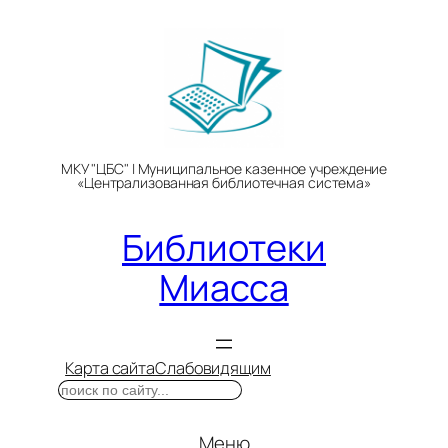
Перейти
к
содержимому
МКУ "ЦБС" | Муниципальное казенное учреждение
«Централизованная библиотечная система»
Библиотеки
Миасса
Карта сайта
Слабовидящим
Поиск
Меню