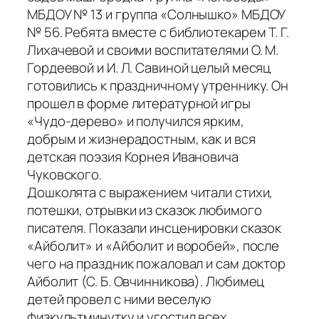
МБДОУ № 13 и группа «Солнышко» МБДОУ
№ 56. Ребята вместе с библиотекарем Т. Г.
Лихачевой и своими воспитателями О. М.
Гордеевой и И. Л. Савиной целый месяц
готовились к праздничному утреннику. Он
прошел в форме литературной игры
«Чудо-дерево» и получился ярким,
добрым и жизнерадостным, как и вся
детская поэзия Корнея Ивановича
Чуковского.
Дошколята с выражением читали стихи,
потешки, отрывки из сказок любимого
писателя. Показали инсценировки сказок
«Айболит» и «Айболит и воробей», после
чего на праздник пожаловал и сам доктор
Айболит (С. Б. Овчинникова). Любимец
детей провел с ними веселую
физкультминутку и угостил всех