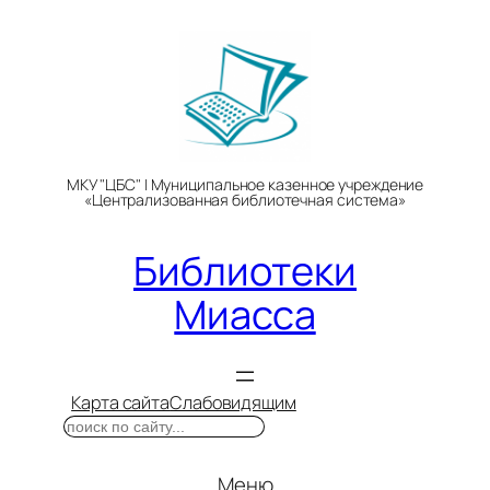
Перейти
к
содержимому
МКУ "ЦБС" | Муниципальное казенное учреждение
«Централизованная библиотечная система»
Библиотеки
Миасса
Карта сайта
Слабовидящим
Поиск
Меню