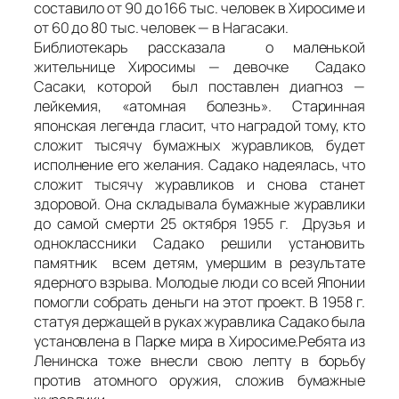
составило от 90 до 166 тыс. человек в Хиросиме и
от 60 до 80 тыс. человек — в Нагасаки.
Библиотекарь рассказала о маленькой
жительнице Хиросимы — девочке Садако
Сасаки, которой был поставлен диагноз —
лейкемия, «атомная болезнь». Старинная
японская легенда гласит, что наградой тому, кто
сложит тысячу бумажных журавликов, будет
исполнение его желания. Садако надеялась, что
сложит тысячу журавликов и снова станет
здоровой. Она складывала бумажные журавлики
до самой смерти 25 октября 1955 г. Друзья и
одноклассники Садако решили установить
памятник всем детям, умершим в результате
ядерного взрыва. Молодые люди со всей Японии
помогли собрать деньги на этот проект. В 1958 г.
статуя держащей в руках журавлика Садако была
установлена в Парке мира в Хиросиме.Ребята из
Ленинска тоже внесли свою лепту в борьбу
против атомного оружия, сложив бумажные