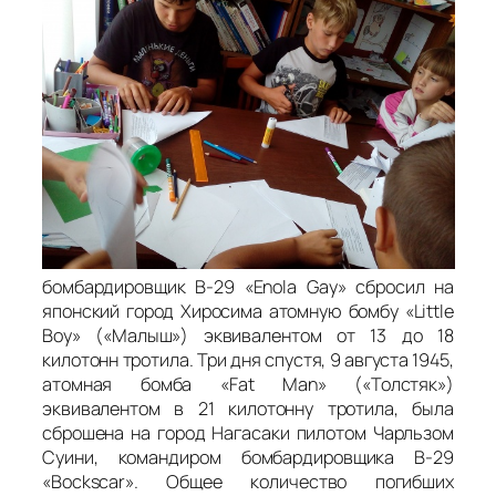
бомбардировщик B-29 «Enola Gay» сбросил на
японский город Хиросима атомную бомбу «Little
Boy» («Малыш») эквивалентом от 13 до 18
килотонн тротила. Три дня спустя, 9 августа 1945,
атомная бомба «Fat Man» («Толстяк»)
эквивалентом в 21 килотонну тротила, была
сброшена на город Нагасаки пилотом Чарльзом
Суини, командиром бомбардировщика B-29
«Bockscar». Общее количество погибших