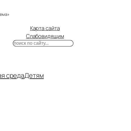
тема»
Карта сайта
Слабовидящим
Поиск
m
ube
нтакте
ая среда
Детям