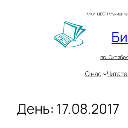
Перейти
к
МКУ "ЦБС" | Муницип
содержимому
Би
пр. Октября
О нас
Читате
День:
17.08.2017