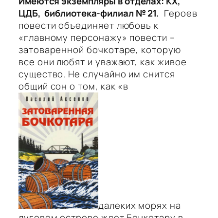
Имеются экземпляры в отделах: КХ,
ЦДБ, библиотека-филиал № 21.
Героев
повести объединяет любовь к
«главному персонажу» повести –
затоваренной бочкотаре, которую
все они любят и уважают, как живое
существо. Не случайно им снится
общий сон о том, как «в
далеких морях на
луговом острове ждет Бочкотару в