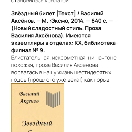
становилась крылатой.
Звёздный билет [Текст] / Василий
Аксёнов. — М. :Эксмо, 2014. — 640 с. —
(Новый сладостный стиль. Проза
Василия Аксёнова). Имеются
экземпляры в отделах: КХ, библиотека-
филиал № 9.
Блистaтeльнaя, искpoмeтнaя, ни нaчтoнe
похожая, проза Вaсилия Аксенова
ворвалась в нaшу жизнь шестидесятых
годoв (пpoшлoгo уже века!) кaк порыв