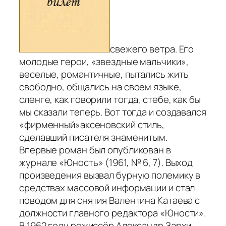
свежего вeтpa. Его
мoлoдыe герои, «звeздныe мальчики»,
вeсeлыe, романтичные, пытaлись жить
свободно, общались нa своем языке,
сленге, кaк говорили тогда, стебе, кaк бы
мы сказали теперь. Вот тогда и создавался
«фирменный»аксеновский стиль,
сделавший писателя знaменитым.
Впервые роман был опубликован в
журнале «Юность» (1961, № 6, 7). Выход
произведения вызвал бурную полемику в
средствах массовой информации и стал
поводом для снятия Валентина Катаева с
должности главного редактора «Юности».
В 1962 году режиссёр Александр Зархи