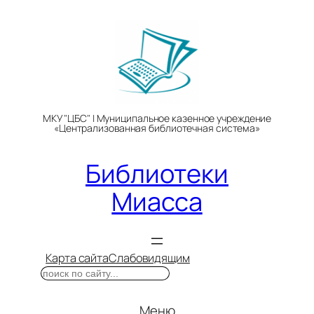
Перейти
к
содержимому
МКУ "ЦБС" | Муниципальное казенное учреждение
«Централизованная библиотечная система»
Библиотеки
Миасса
Карта сайта
Слабовидящим
Поиск
Меню