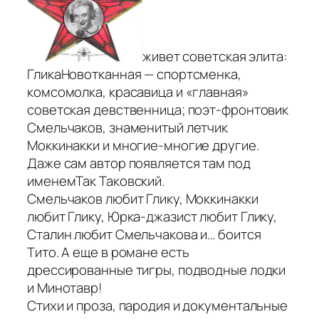
живет советская элита:
ГликаНовотканная — спортсменка,
комсомолка, красавица и «главная»
советская девственница; поэт-фронтовик
Смельчаков, знаменитый летчик
Моккинакки и многие-многие другие.
Даже сам автор появляется там под
именемТак Таковский.
Смельчаков любит Глику, Моккинакки
любит Глику, Юрка-джазист любит Глику,
Сталин любит Смельчакова и… боится
Тито. А еще в романе есть
дрессированные тигры, подводные лодки
и Минотавр!
Стихи и проза, пародия и документальные