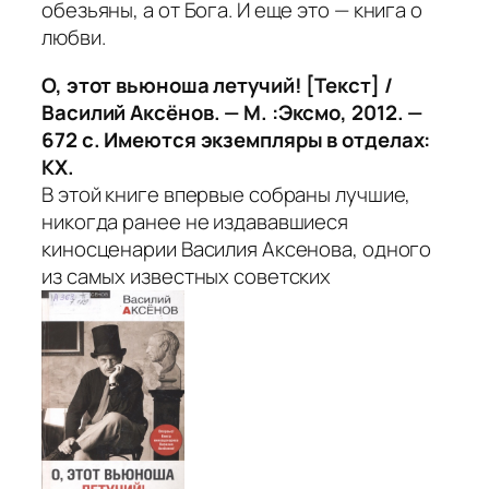
обезьяны, а от Бога. И еще это — книга о
любви.
О, этот вьюноша летучий! [Текст] /
Василий Аксёнов. — М. :Эксмо, 2012. —
672 с. Имеются экземпляры в отделах:
КХ.
В этой книге впервые собраны лучшие,
никогда ранее не издававшиеся
киносценарии Василия Аксенова, одного
из самых известных советских