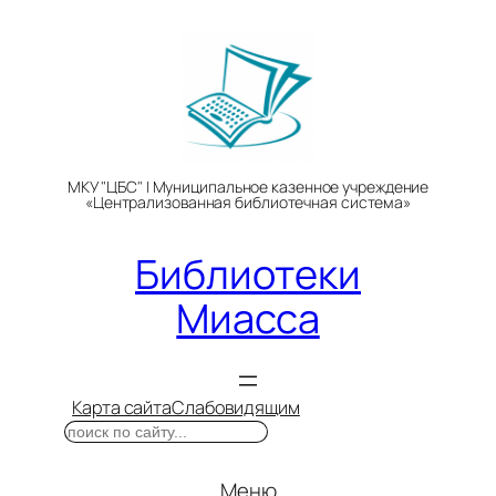
Перейти
к
содержимому
МКУ "ЦБС" | Муниципальное казенное учреждение
«Централизованная библиотечная система»
Библиотеки
Миасса
Карта сайта
Слабовидящим
Поиск
Меню