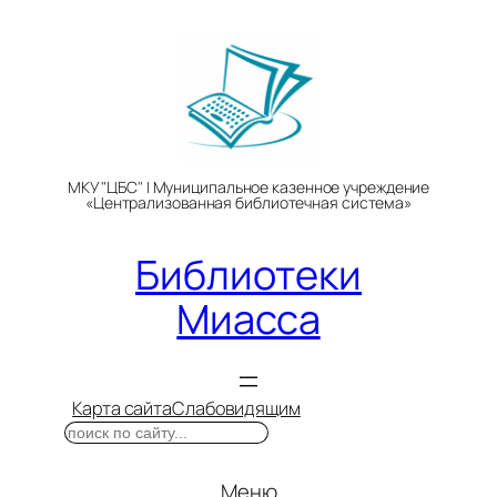
Перейти
к
содержимому
МКУ "ЦБС" | Муниципальное казенное учреждение
«Централизованная библиотечная система»
Библиотеки
Миасса
Карта сайта
Слабовидящим
Поиск
Меню