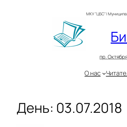
Перейти
к
МКУ "ЦБС" | Муницип
содержимому
Би
пр. Октября
О нас
Читате
День:
03.07.2018