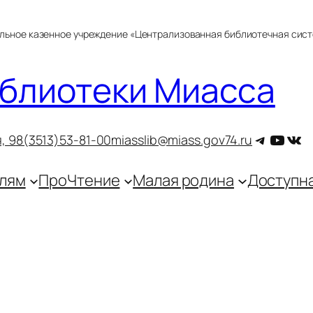
альное казенное учреждение «Централизованная библиотечная сис
блиотеки Миасса
Telegra
YouT
ВКо
, 9
8(3513)53-81-00
miasslib@miass.gov74.ru
лям
ПроЧтение
Малая родина
Доступн