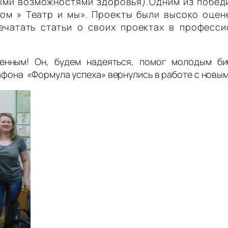
ными возможностями здоровья).Одним из побед
ом » Театр и мы».
Проекты были высоко оцен
ечатать статьи о своих проектах в професси
нным! Он, будем надеяться, помог молодым би
фона «Формула успеха» вернулись в работе с новыми