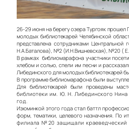
26-29 июня на берегу озера Тургояк прошел
молодых библиотекарей Челябинской област
представлена сотрудниками Центральной г
Н.А.Баталова), №2 (И.Н.Вишневская), №20 ( Е.
В рамках библиомарафона участники посети
хлебом и солью, спели им песни и рассказа
Либединского для молодых библиотекарей бы
В программе библиомарафона были выступле
Для библиотекарей были проведены масте
библиотеки им. Ю. Н. Либединского Нин
год.
Изюминкой этого года стал баттл професси
форм, тематики, целевого назначения. По 
филиала №20 защищали краеведческий п