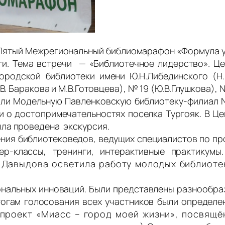
 Пятый Межрегиональный библиомарафон «Формула у
и. Тема встречи — «Библиотечное лидерство». Ц
ородской библиотеки имени Ю.Н.Либединского (
В. Баракова и М.В.Готовцева), № 19 (Ю.В.Глушкова), 
ли Модельную Павленковскую библиотеку-филиал № 
ли о достопримечательностях поселка Тургояк. В Це
ла проведена экскурсия.
ния библиотековедов, ведущих специалистов по пр
р-классы, тренинги, интерактивные практикумы
а Давыдова осветила работу молодых библиот
ональных инноваций. Были представлены разнообр
итогам голосования всех участников были определ
роект «Миасс – город моей жизни», посвящён