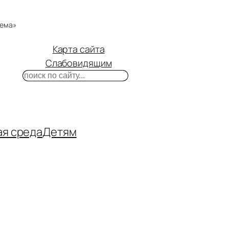
тема»
Карта сайта
Слабовидящим
Поиск
m
ube
нтакте
ая среда
Детям