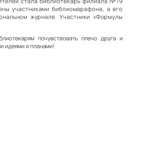
ителей стала библиотекарь филиала №19
ены участниками библиомарафона, а его
ональном журнале. Участники «Формулы
блиотекарям почувствовать плечо друга и
 идеями и планами!.