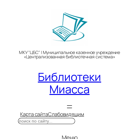
Перейти
к
содержимому
МКУ "ЦБС" | Муниципальное казенное учреждение
«Централизованная библиотечная система»
Библиотеки
Миасса
Карта сайта
Слабовидящим
Поиск
Меню