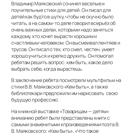
Владимир Маяковский сочинял веселые и
поучительные стихи для детей. Он писал для
детей как будто в шутку, чтобы не скучно было
читать, а на самом-то деле говорил всерьёз об
очень важных делах, которыми надо заняться
каждому, кто хочет вырасти хорошим и
счастливым человеком. Он высмеивал лентяев и
трусов. Он писал о тех, кто смел, честен, умеет
хорошо учиться и крепко дружить. Он помогал
ребятам решить вопрос: кем быть, какое дело
выбрать себе, когда вырастешь.
В заключение ребята посмотрели мультфильм на
стихи В.В. Маяковского «Кем быть», а также
библиотекари предложили им нарисовать свою
будущую профессию.
На книжной выставке «Товарищам — детям»
вниманию ребят были представлены книги с
самыми знаменитыми кпроизведениями поэта В.
В. Маяковского: «Кем быть», «Что такое