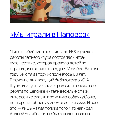
«Мы играли в Паповоз»
11 июля в библиотеке-филиале №3 в рамках
работы летнего клуба состоялась игра-
путешествие, которая провела детей по
страницам творчества Адрея Усачёва. В этом
году 5 июля автору исполнилось 60 лет.
В течение дня ведущий библиотекарь С.А.
Шульгина устраивала «громкие чтения», где
ребята по цепочке читали весёлые стихи,
интересные сказки про умную собачку Соню,
повторяли таблицу умножения в стихах. И всё
это — лишь малая толика того, что написал
Андрей Усачёв. К игре была подготовлена