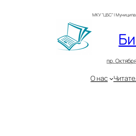
Перейти
к
МКУ "ЦБС" | Муницип
содержимому
Би
пр. Октября
О нас
Читате