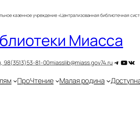
альное казенное учреждение «Централизованная библиотечная сис
блиотеки Миасса
Telegra
YouT
ВКо
, 9
8(3513)53-81-00
miasslib@miass.gov74.ru
лям
ПроЧтение
Малая родина
Доступн