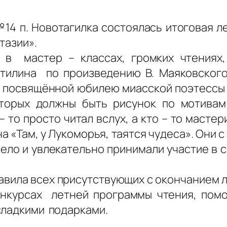
№14 п. Новотагилка состоялась итоговая л
тазии».
 в мастер – классах, громких чтениях,
стилина по произведению В. Маяковского
и, посвящённой юбилею миасской поэтессы 
оторых должны быть рисунок по мотивам
 то просто читал вслух, а кто – то масте
а «Там, у Лукоморья, таятся чудеса». Они с
село и увлекательно принимали участие в 
вила всех присутствующих с окончанием л
онкурсах летней программы чтения, пом
сладкими подарками.