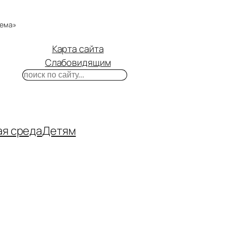
тема»
Карта сайта
Слабовидящим
Поиск
m
ube
нтакте
ая среда
Детям