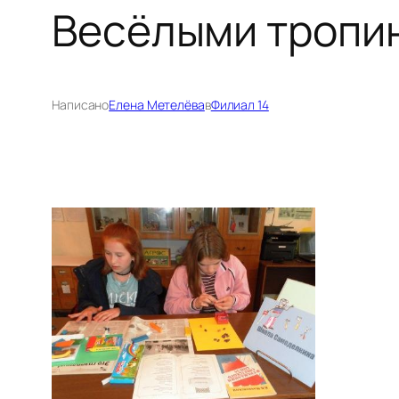
Весёлыми тропи
Написано
Елена Метелёва
в
Филиал 14