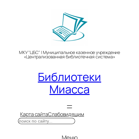
Перейти
к
содержимому
МКУ "ЦБС" | Муниципальное казенное учреждение
«Централизованная библиотечная система»
Библиотеки
Миасса
Карта сайта
Слабовидящим
Поиск
Меню