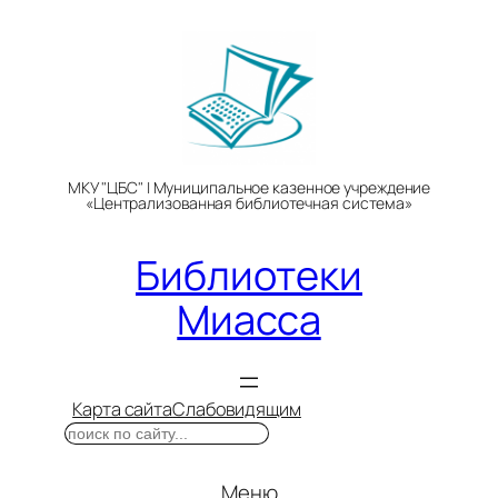
Перейти
к
содержимому
МКУ "ЦБС" | Муниципальное казенное учреждение
«Централизованная библиотечная система»
Библиотеки
Миасса
Карта сайта
Слабовидящим
Поиск
Меню