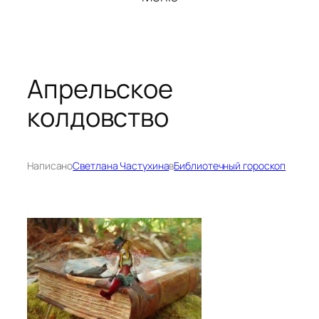
Апрельское
колдовство
Написано
Светлана Частухина
в
Библиотечный гороскоп