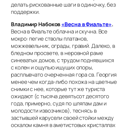
делать рискованные шаги в одиночку, без
поддержки.
Владимир Набоков
«Весна в Фиальте»
.
Весна в Фиальте облачна и скучна. Все
мокро: пегие стволы платанов,
можжевельник, ограды, гравий. Далеко, в
бледном просвете, в неровной раме
синеватых домов, с трудом поднявшихся
с колен и ощупью ищущих опоры,
расплывчато очерченная гора св. Георгия
менее чем когда-либо похожа на цветные
снимки с нее, которые тут же туриста
ожидают (с тысяча девятьсот десятого
года, примерно, судя по шляпам дам и
молодости извозчиков), теснясь в
застывшей карусели своей стойки между
оскалом камня в аметистовых кристаллах