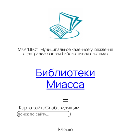
Перейти
к
содержимому
МКУ "ЦБС" | Муниципальное казенное учреждение
«Централизованная библиотечная система»
Библиотеки
Миасса
Карта сайта
Слабовидящим
Поиск
Меню