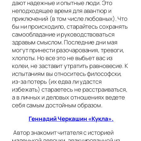
дают надежные и опытные люди. Это
неподходящее время для авантюр и
приключений (в том числе любовных). Что
бы ни происходило, старайтесь сохранять
самообладание и руководствоваться
здравым смыслом. Последние дни мая
могут принести разочарования, тревоги,
хлопоты. Но все это не выбьет вас из
колеи, не заставит утратить равновесие. К
испытаниям вы относитесь философски,
из-за потерь (их едва ли удастся
избежать) стараетесь не расстраиваться,
а в личных и деловых отношениях ведете
себя самым достойным образом.
Геннадий Черкашин «Кукла».
Автор знакомит читателя с историей
маленькой девочки, эвакуированной из