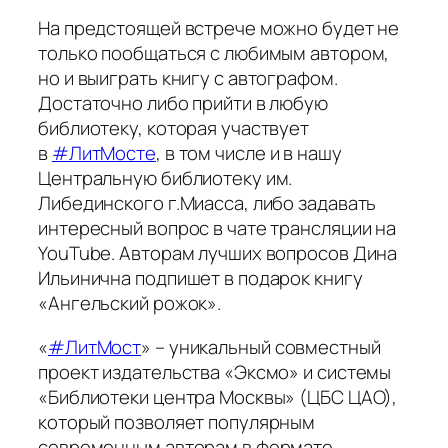
На предстоящей встрече можно будет не
только пообщаться с любимым автором,
но и выиграть книгу с автографом.
Достаточно либо прийти в любую
библиотеку, которая участвует
в
#ЛитМосте
, в том числе и в нашу
Центральную библиотеку им.
Либединского г.Миасса, либо задавать
интересный вопрос в чате трансляции на
YouTube. Авторам лучших вопросов Дина
Ильинична подпишет в подарок книгу
«Ангельский рожок».
«
#ЛитМост
» – уникальный совместный
проект издательства «Эксмо» и системы
«Библиотеки центра Москвы» (ЦБС ЦАО),
который позволяет популярным
современным авторам в формате