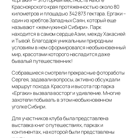
Красноярского края протяженностью около 80
километров и площадью 342 873 гектара. Ергаки –
один из хребтов Западных Саян, который еще
называют «жемчужиной Сибири». Парк
находится в самом сердце Азии, между Хакасией
и Тывой. Благодаря уникальным природным
условиям в нем сформировался необыкновенный
мир, красотами которого насладится даже
бывалый путешественник!
Собравшиеся смотрели прекрасные фотоработы
Сергея, задавали вопросы, активно обсуждали
маршрут похода. Красота и высота гор парка
«Ергаки» вызвала восторг и удивление. Многие
захотели побывать в этом необыкновенном
уголке Сибири.
Для участников клуба была представлена
выставка книг о путешествиях, парках и
континентах, на которой были представлены