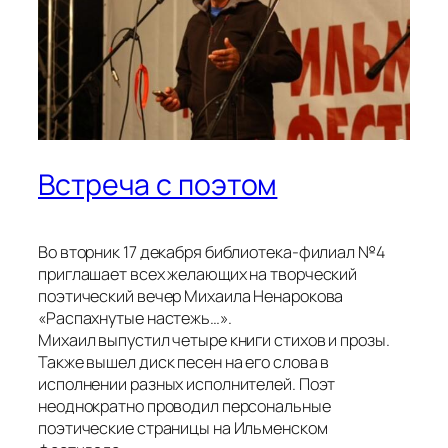
Встреча с поэтом
Во вторник 17 декабря библиотека-филиал №4
приглашает всех желающих на творческий
поэтический вечер Михаила Ненарокова
«Распахнутые настежь…».
Михаил выпустил четыре книги стихов и прозы.
Также вышел диск песен на его слова в
исполнении разных исполнителей. Поэт
неоднократно проводил персональные
поэтические страницы на Ильменском