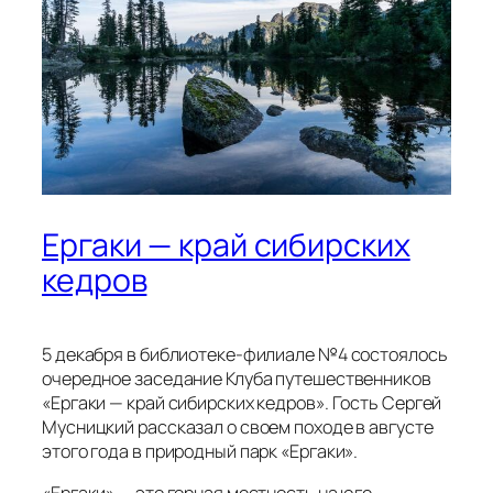
Ергаки — край сибирских
кедров
5 декабря в библиотеке-филиале №4 состоялось
очередное заседание Клуба путешественников
«Ергаки — край сибирских кедров». Гость Сергей
Мусницкий рассказал о своем походе в августе
этого года в природный парк «Ергаки».
«Ергаки» — это горная местность на юге