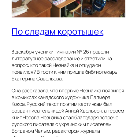
По следам коротышек
3 декабря ученики гимназии № 26 провели
литературное расследование и ответили на
вопрос: кто такой Незнайка и откуда он
появился? В гости к ним пришла библиотекарь
Екатерина Савельева.
Она рассказала, что впервые Незнайка появился
в комиксах канадского художника Палмера
Кокса. Русский текст по этим картинкам был
создан писательницей Анной Хвольсон, а героем
книг Носова Незнайка стал благодаря встрече
русского писателя с украинским писателем
Богданом Чалым, редактором журнала