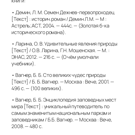
книги:
• Демин, Л. М. Семен Дежнев-первопроходец
[Текст] : историч.роман / Демин Л.М. — М :
Астрель;АСТ, 2004. — 444с. — (Золотая б-ка
исторического романа).
• Ларина, О. В. Удивительные явления природы
[Текст] / О.В. Ларина, Г.Н. Мошенская. — М. :
ЭНАС, 2012. — 216 с. — (О чём умолчали
учебники).
• Вагнер, Б. Б. Сто великих чудес природы
[Текст] / Б. Б. Вагнер. — Москва : Вече, 2001. —
496 с. — (100 великих).
• Вагнер, Б. Б. Энциклопедия заповедных мест
мира [Текст] : уникальный путеводитель по
самым знаменитым национальным паркам и
заповедникам / Б.Б. Вагнер. — Москва : Вече,
2008. — 480 с.