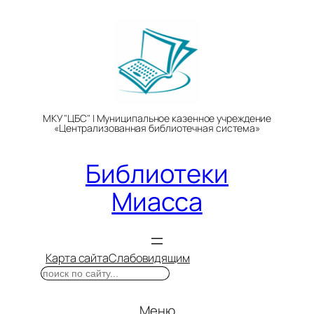
Перейти
к
содержимому
МКУ "ЦБС" | Муниципальное казенное учреждение
«Централизованная библиотечная система»
Библиотеки
Миасса
Карта сайта
Слабовидящим
Поиск
Меню