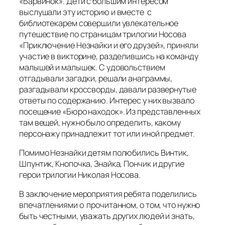
«Барвинок». Дети с большим интересом
выслушали эту историю и вместе с
библиотекарем совершили увлекательное
путешествие по страницам трилогии Носова
«Приключение Незнайки и его друзей», приняли
участие в викторине, разделившись на команду
малышей и малышек. С удовольствием
отгадывали загадки, решали анаграммы,
разгадывали кроссворды, давали развернутые
ответы по содержанию. Интерес у них вызвало
посещение «Бюро находок». Из представленных
там вещей, нужно было определить, какому
персонажу принадлежит тот или иной предмет.
Помимо Незнайки детям полюбились Винтик,
Шпунтик, Кнопочка, Знайка, Пончик и другие
герои трилогии Николая Носова.
В заключение мероприятия ребята поделились
впечатлениями о прочитанном, о том, что нужно
быть честными, уважать других людей и знать,