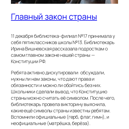
Главный закон страны
11 декабря библиотека-филиал №17 принимала у
себя пятиклассников школы №13. Библиотекарь
Ирина Вишневская рассказала подросткам о
самом главном законе нашей страны —
Конституции РФ.
Ребята активно дискутировали: обсуждали,
нужны ли нам законы, что дают права и
обязанности и можно ли обойтись без них.
Школьники сделали вывод, что Конституцию
страны можно считать её символом. После чего,
библиотекарь провела викторину выяснила,
какие ещё символы страны известны ребятам.
Вспомнили официальные (герб, флаг, гимн), и
неофициальные (матрёшка, берёза).