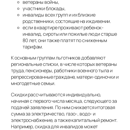
ветераны войны,
участники блокады,
инвалиды всех групп и их близкие
родственники, состоящие на иждивении.
если в квартире проживают ребенок-
инвалид, сироты или пожилые люди старше
80 лет, они также платят по сниженным
тарифам.
К основным группам льготников добавляют
региональные списки, в числе которых ветераны
труда, пенсионеры, работники военного тыла и
репрессированные граждане, матери-одиночки и
многодетные семьи.
Скидки рассчитываются индивидуально,
начиная с первого числа месяца, следующего за
подачей заявления. По ним снижается итоговая
сумма за электричество, газо-, водо- и
электроснабжение, а также капитальный ремонт.
Например, скидка для инвалидов может