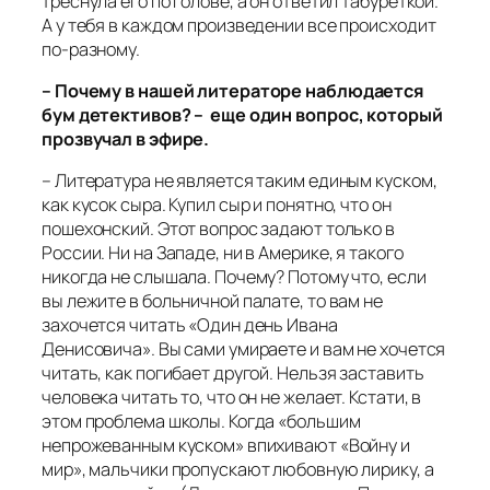
треснула его по голове, а он ответил табуреткой.
А у тебя в каждом произведении все происходит
по-разному.
– Почему в нашей литераторе наблюдается
бум детективов? – еще один вопрос, который
прозвучал в эфире.
– Литература не является таким единым куском,
как кусок сыра. Купил сыр и понятно, что он
пошехонский. Этот вопрос задают только в
России. Ни на Западе, ни в Америке, я такого
никогда не слышала. Почему? Потому что, если
вы лежите в больничной палате, то вам не
захочется читать «Один день Ивана
Денисовича». Вы сами умираете и вам не хочется
читать, как погибает другой. Нельзя заставить
человека читать то, что он не желает. Кстати, в
этом проблема школы. Когда «большим
непрожеванным куском» впихивают «Войну и
мир», мальчики пропускают любовную лирику, а