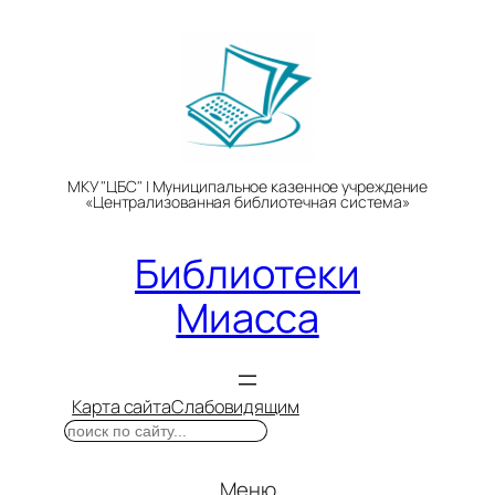
Перейти
к
содержимому
МКУ "ЦБС" | Муниципальное казенное учреждение
«Централизованная библиотечная система»
Библиотеки
Миасса
Карта сайта
Слабовидящим
Поиск
Меню