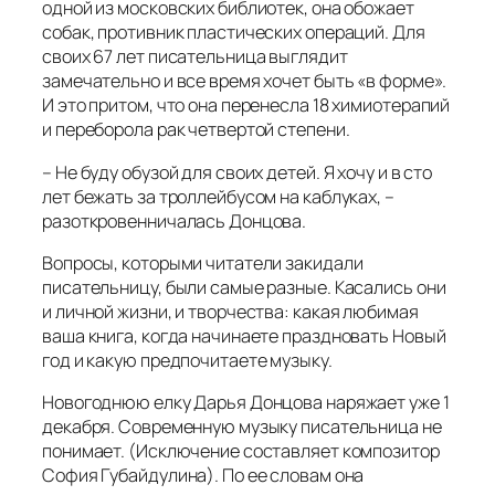
одной из московских библиотек, она обожает
собак, противник пластических операций. Для
своих 67 лет писательница выглядит
замечательно и все время хочет быть «в форме».
И это притом, что она перенесла 18 химиотерапий
и переборола рак четвертой степени.
– Не буду обузой для своих детей. Я хочу и в сто
лет бежать за троллейбусом на каблуках, –
разоткровенничалась Донцова.
Вопросы, которыми читатели закидали
писательницу, были самые разные. Касались они
и личной жизни, и творчества: какая любимая
ваша книга, когда начинаете праздновать Новый
год и какую предпочитаете музыку.
Новогоднюю елку Дарья Донцова наряжает уже 1
декабря. Современную музыку писательница не
понимает. (Исключение составляет композитор
София Губайдулина). По ее словам она