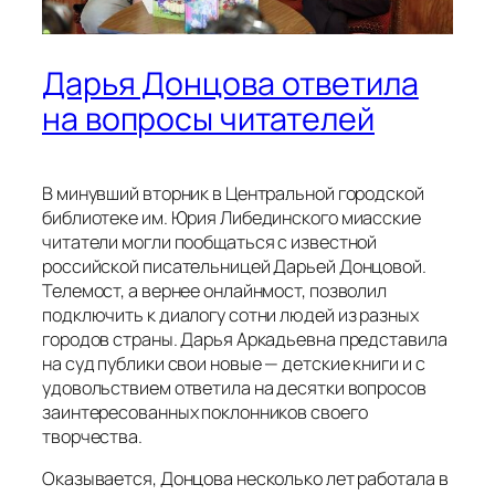
Дарья Донцова ответила
на вопросы читателей
В минувший вторник в Центральной городской
библиотеке им. Юрия Либединского миасские
читатели могли пообщаться с известной
российской писательницей Дарьей Донцовой.
Телемост, а вернее онлайнмост, позволил
подключить к диалогу сотни людей из разных
городов страны. Дарья Аркадьевна представила
на суд публики свои новые — детские книги и с
удовольствием ответила на десятки вопросов
заинтересованных поклонников своего
творчества.
Оказывается, Донцова несколько лет работала в