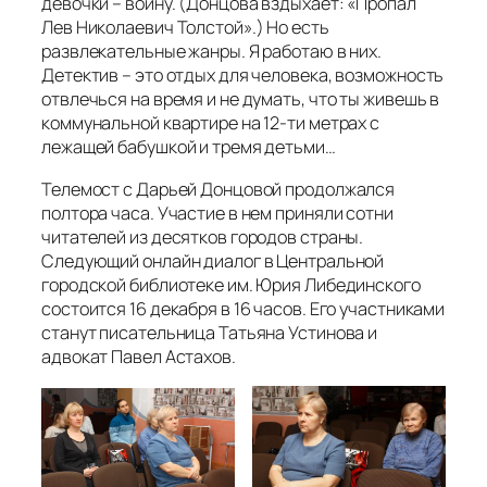
девочки – войну. (Донцова вздыхает: «Пропал
Лев Николаевич Толстой».) Но есть
развлекательные жанры. Я работаю в них.
Детектив – это отдых для человека, возможность
отвлечься на время и не думать, что ты живешь в
коммунальной квартире на 12-ти метрах с
лежащей бабушкой и тремя детьми…
Телемост с Дарьей Донцовой продолжался
полтора часа. Участие в нем приняли сотни
читателей из десятков городов страны.
Следующий онлайн диалог в Центральной
городской библиотеке им. Юрия Либединского
состоится 16 декабря в 16 часов. Его участниками
станут писательница Татьяна Устинова и
адвокат Павел Астахов.