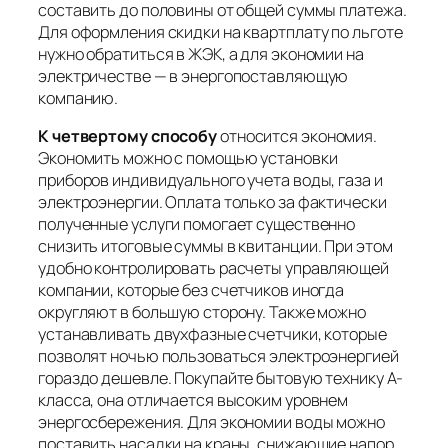
составить до половины от общей суммы платежа.
Для оформления скидки на квартплату по льготе
нужно обратиться в ЖЭК, а для экономии на
электричестве — в энергопоставляющую
компанию.
К четвертому способу
относится экономия.
Экономить можно с помощью установки
приборов индивидуального учета воды, газа и
электроэнергии. Оплата только за фактически
полученные услуги помогает существенно
снизить итоговые суммы в квитанции. При этом
удобно контролировать расчеты управляющей
компании, которые без счетчиков иногда
округляют в большую сторону. Также можно
устанавливать двухфазные счетчики, которые
позволят ночью пользоваться электроэнергией
гораздо дешевле. Покупайте бытовую технику А-
класса, она отличается высоким уровнем
энергосбережения. Для экономии воды можно
поставить насадки на краны, снижающие напор