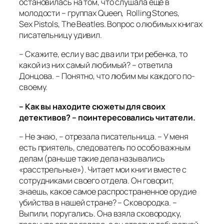
остановилась на том, что слушала еще в
молодости – группах Queen, Rolling Stones,
Sex Pistols, The Beatles. Вопрос о любимых книгах
писательницу удивил.
– Скажите, если у вас два или три ребенка, то
какой из них самый любимый? – ответила
Донцова. – Понятно, что любим мы каждого по-
своему.
– Как вы находите сюжеты для своих
детективов? – поинтересовались читатели.
– Не знаю, – отрезала писательница. – У меня
есть приятель, следователь по особо важным
делам (раньше такие дела назывались
«расстрельные»). Читает мои книги вместе с
сотрудниками своего отдела. Он говорит,
знаешь, какое самое распространенное орудие
убийства в нашей стране? – Сковородка. –
Выпили, поругались. Она взяла сковородку,