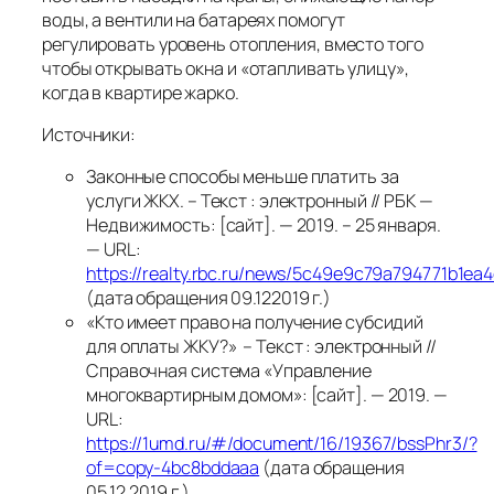
воды, а вентили на батареях помогут
регулировать уровень отопления, вместо того
чтобы открывать окна и «отапливать улицу»,
когда в квартире жарко.
Источники:
Законные способы меньше платить за
услуги ЖКХ. – Текст : электронный // РБК —
Недвижимость: [сайт]. — 2019. – 25 января.
— URL:
https://realty.rbc.ru/news/5c49e9c79a794771b1ea
(дата обращения 09.122019 г.)
«Кто имеет право на получение субсидий
для оплаты ЖКУ?» – Текст : электронный //
Справочная система «Управление
многоквартирным домом»: [сайт]. — 2019. —
URL:
https://1umd.ru/#/document/16/19367/bssPhr3/?
of=copy-4bc8bddaaa
(дата обращения
05.12.2019 г.)