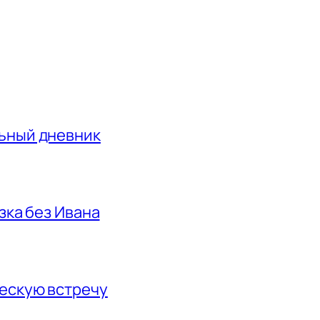
льный дневник
азка без Ивана
ескую встречу