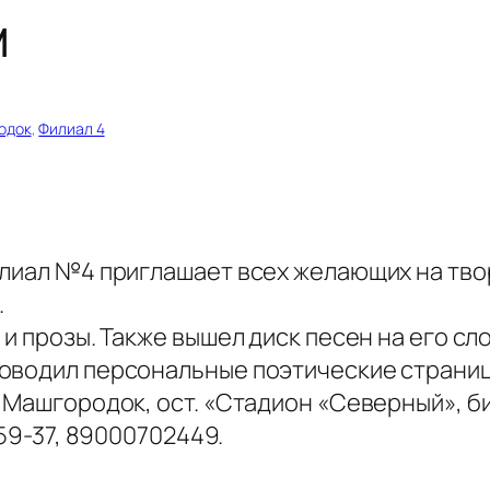
м
одок
, 
Филиал 4
илиал №4 приглашает всех желающих на тв
.
 и прозы. Также вышел диск песен на его сл
роводил персональные поэтические страни
 Машгородок, ост. «Стадион «Северный», б
-59-37, 89000702449.