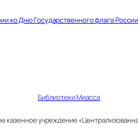
ии ко Дню Государственного флага Росси
Библиотеки Миасса
ое казенное учреждение «Централизованн