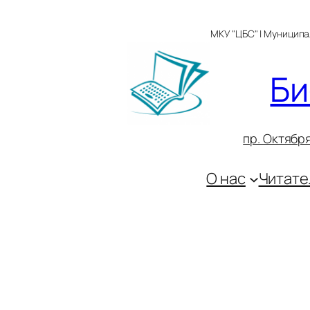
Перейти
к
МКУ "ЦБС" | Муницип
содержимому
Би
пр. Октября
О нас
Читате