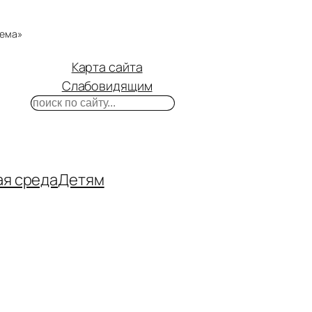
тема»
Карта сайта
Слабовидящим
Поиск
m
ube
нтакте
ая среда
Детям