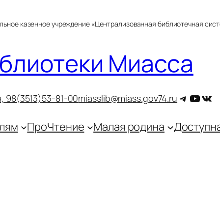
альное казенное учреждение «Централизованная библиотечная сис
блиотеки Миасса
Telegra
YouT
ВКо
, 9
8(3513)53-81-00
miasslib@miass.gov74.ru
лям
ПроЧтение
Малая родина
Доступн