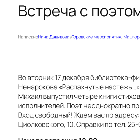
Встреча с поэто
Написано
Нина Давыдова
в
Городские мероприятия
, 
Машгор
Во вторник 17 декабря библиотека-ф
Ненарокова «Распахнутые настежь…»
Михаил выпустил четыре книги стихов
исполнителей. Поэт неоднократно п
Вход свободный! Ждем вас по адресу:
Циолковского, 10. Справки по тел. 25