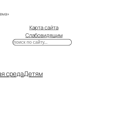
тема»
Карта сайта
Слабовидящим
Поиск
m
ube
нтакте
ая среда
Детям