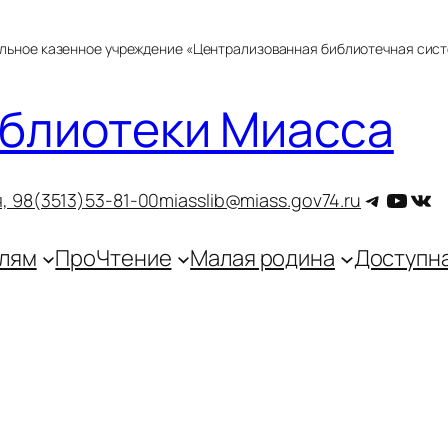
альное казенное учреждение «Централизованная библиотечная сис
блиотеки Миасса
Telegra
YouT
ВКо
, 9
8(3513)53-81-00
miasslib@miass.gov74.ru
лям
ПроЧтение
Малая родина
Доступн