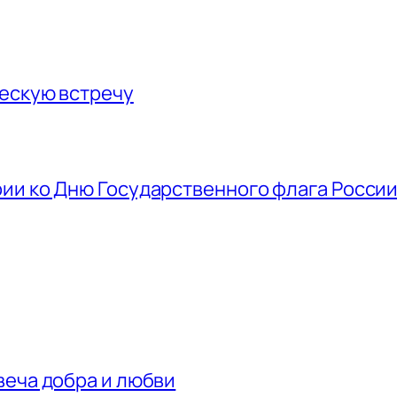
ескую встречу
ии ко Дню Государственного флага Росси
веча добра и любви