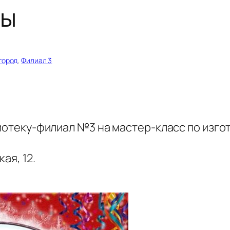
ры
город
, 
Филиал 3
лиотеку-филиал №3 на мастер-класс по изг
ая, 12.