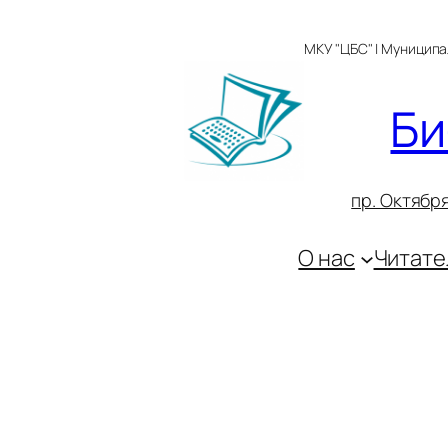
Перейти
к
МКУ "ЦБС" | Муницип
содержимому
Би
пр. Октября
О нас
Читате