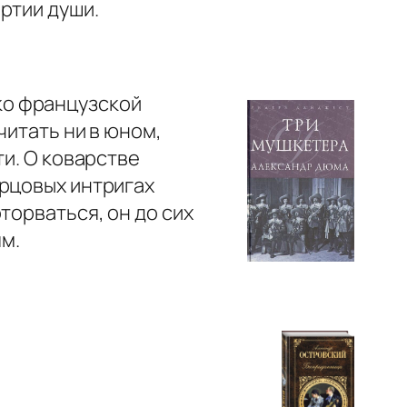
ертии души.
ко французской
читать ни в юном,
ти. О коварстве
орцовых интригах
торваться, он до сих
ям.