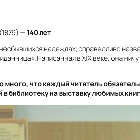
(1879)
— 140 лет
 несбывшихся надеждах, справедливо назва
иданница
«. Написанная в XIX веке, она нич
о много, что каждый читатель обязатель
 в библиотеку на выставку любимых книг