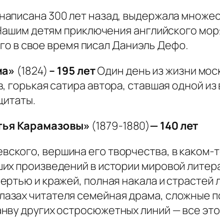
написана 300 лет назад, выдержала множес
 Нашим детям приключения английского мор
ого в свое время писал Даниэль Дефо.
ма»
(1824)
– 195 лет
Один день из жизни мос
, горькая сатира автора, ставшая одной и
цитаты.
тья Карамазовы»
(1879-1880)
— 140 лет
ского, вершина его творчества, в каком-т
ших произведений в истории мировой литер
мертью и кражей, полная накала и страстей
лазах читателя семейная драма, сложные п
нву других остросюжетных линий — все это