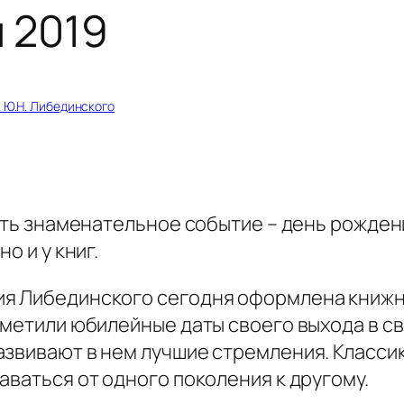
 2019
. Ю.Н. Либединского
сть знаменательное событие – день рождени
о и у книг.
ия Либединского сегодня оформлена книжн
тметили юбилейные даты своего выхода в св
азвивают в нем лучшие стремления. Класси
аваться от одного поколения к другому.