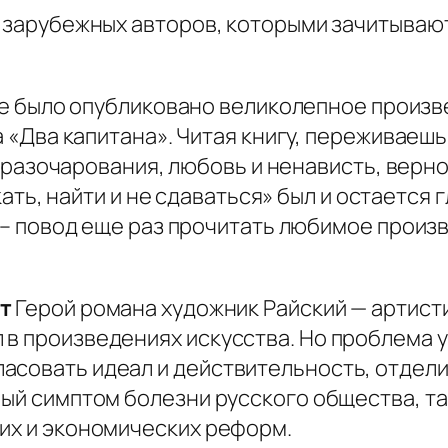
и зарубежных авторов, которыми зачитываю
е было опубликовано великолепное произв
«Два капитана». Читая книгу, переживаешь 
 разочарования, любовь и ненависть, верно
кать, найти и не сдаваться» был и остается
– повод еще раз прочитать любимое произв
т
Герой романа художник Райский — артист
в произведениях искусства. Но проблема у
асовать идеал и действительность, отдели
ный симптом болезни русского общества, та
ких и экономических реформ.