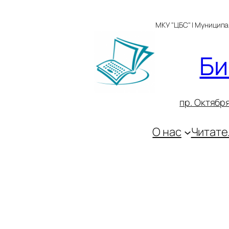
Перейти
к
МКУ "ЦБС" | Муницип
содержимому
Би
пр. Октября
О нас
Читате