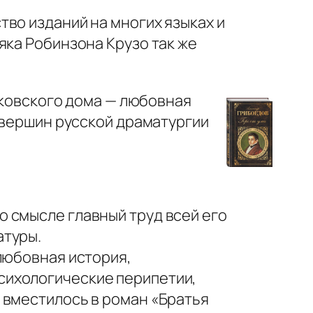
тво изданий на многих языках и
яка Робинзона Крузо так же
ковского дома — любовная
з вершин русской драматургии
о смысле главный труд всей его
атуры.
 любовная история,
сихологические перипетии,
 вместилось в роман «Братья