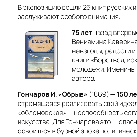
В экспозицию вошли 25 книг русских 
заслуживают особого внимания.
75 лет
назад впервы
Вениамина Каверина 
невзгоды, радости и
книги «Бороться, ис
молодежи. Именины 
автора.
Гончаров И
.
«Обрыв»
(1869)
— 150 ле
стремящаяся реализовать свой идеал 
«обломовская» — неспособность согл
искусства. Для Гончарова это — опас
освоиться в бурной эпохе политичес