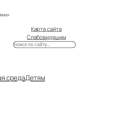
тема»
Карта сайта
Слабовидящим
Поиск
m
ube
нтакте
ая среда
Детям