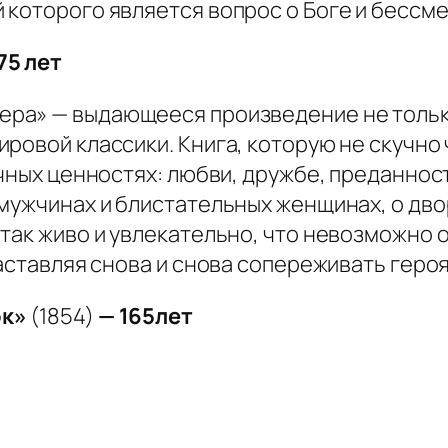
 которого является вопрос о Боге и бессм
75 лет
тера
» — выдающееся произведение не толь
ровой классики. Книга, которую не скучно 
ечных ценностях: любви, дружбе, преданнос
 мужчинах и блистательных женщинах, о дв
так живо и увлекательно, что невозможно о
заставляя снова и снова сопереживать геро
ок»
(1854)
— 165лет