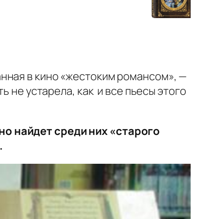
нная в кино «жестоким романсом», —
уть не устарела, как и все пьесы этого
но найдет среди них «старого
.