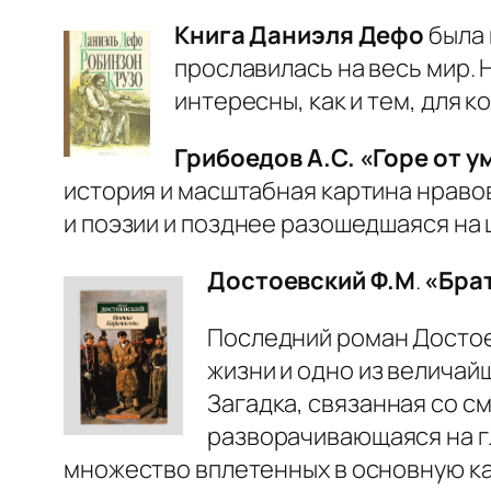
Книга Даниэля Дефо
была 
прославилась на весь мир.
интересны, как и тем, для к
Грибоедов А.С.
«Горе от у
история и масштабная картина нравов
и поэзии и позднее разошедшаяся на 
Достоевский Ф.М
.
«Бра
Последний роман Достоев
жизни и одно из величай
Загадка, связанная со с
разворачивающаяся на г
множество вплетенных в основную ка