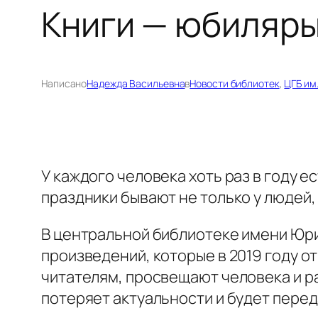
Книги — юбиляры
Написано
Надежда Васильевна
в
Новости библиотек
, 
ЦГБ им
У каждого человека хоть раз в году е
праздники бывают не только у людей, н
В центральной библиотеке имени Юр
произведений, которые в 2019 году о
читателям, просвещают человека и р
потеряет актуальности и будет перед