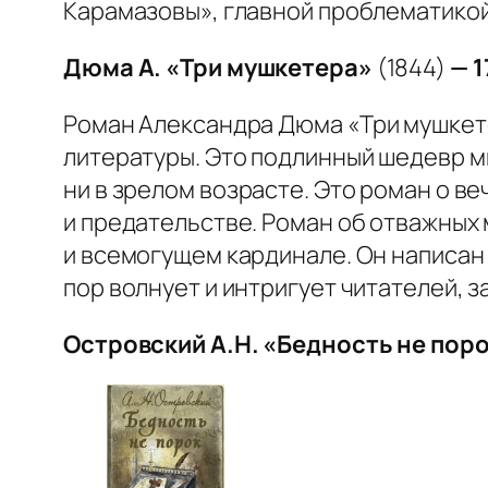
Карамазовы», главной проблематикой
Дюма А.
«Три мушкетера»
(1844)
— 1
Роман Александра Дюма «
Три мушке
литературы. Это подлинный шедевр ми
ни в зрелом возрасте. Это роман о в
и предательстве. Роман об отважных
и всемогущем кардинале. Он написан 
пор волнует и интригует читателей, 
Островский А.Н.
«Бедность не пор