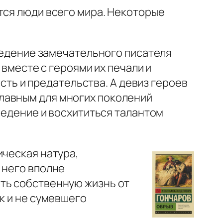
тся люди всего мира. Некоторые
едение замечательного писателя
вместе с героями их печали и
сть и предательства. А девиз героев
 главным для многих поколений
едение и восхититься талантом
ическая натура,
 него вполне
ть собственную жизнь от
к и не сумевшего