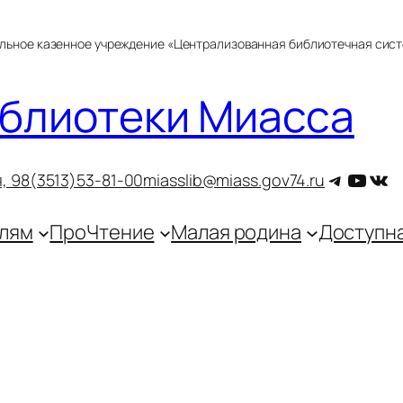
альное казенное учреждение «Централизованная библиотечная сис
блиотеки Миасса
Telegra
YouT
ВКо
, 9
8(3513)53-81-00
miasslib@miass.gov74.ru
лям
ПроЧтение
Малая родина
Доступн