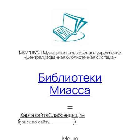
Перейти
к
содержимому
МКУ "ЦБС" | Муниципальное казенное учреждение
«Централизованная библиотечная система»
Библиотеки
Миасса
Карта сайта
Слабовидящим
Поиск
Меню