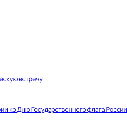
ескую встречу
ии ко Дню Государственного флага Росси