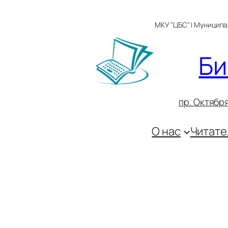
Перейти
к
МКУ "ЦБС" | Муницип
содержимому
Би
пр. Октября
О нас
Читате