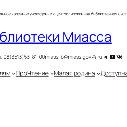
альное казенное учреждение «Централизованная библиотечная сис
блиотеки Миасса
Telegra
YouT
ВКо
, 9
8(3513)53-81-00
miasslib@miass.gov74.ru
лям
ПроЧтение
Малая родина
Доступн