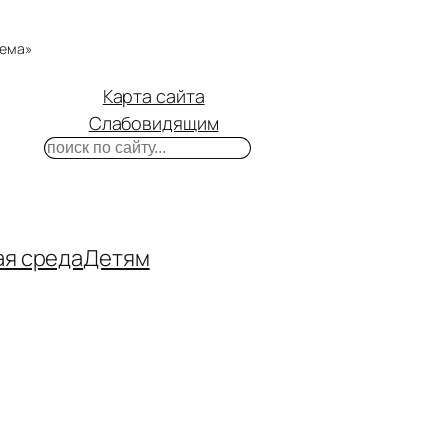
тема»
Карта сайта
Слабовидящим
Поиск
m
ube
нтакте
ая среда
Детям