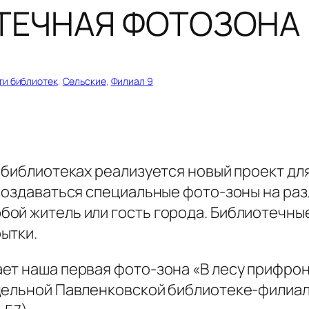
ТЕЧНАЯ ФОТОЗОНА
ти библиотек
, 
Сельские
, 
Филиал 9
 библиотеках реализуется новый проект для
создаваться специальные фото-зоны на раз
ой житель или гость города. Библиотечны
ытки.
ет наша первая фото-зона «В лесу прифро
дельной Павленковской библиотеке-филиале