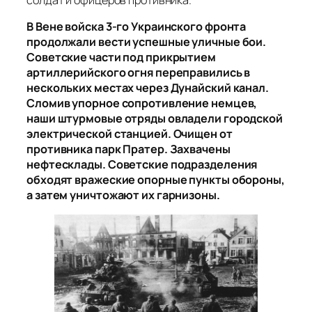
солдат и офицеров противника.
В Вене войска 3-го Украинского фронта
продолжали вести успешные уличные бои.
Советские части под прикрытием
артиллерийского огня переправились в
нескольких местах через Дунайский канал.
Сломив упорное сопротивление немцев,
наши штурмовые отряды овладели городской
электрической станцией. Очищен от
противника парк Пратер. Захвачены
нефтесклады. Советские подразделения
обходят вражеские опорные пункты обороны,
а затем уничтожают их гарнизоны.