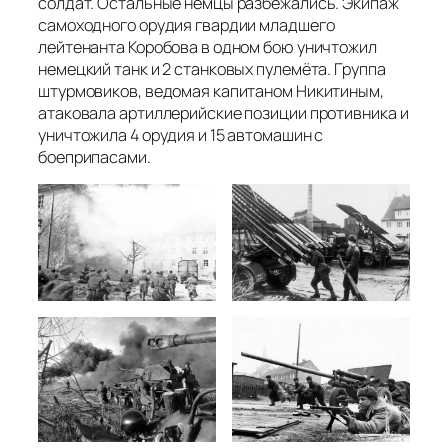
солдат. Остальные немцы разбежались. Экипаж
самоходного орудия гвардии младшего
лейтенанта Коробова в одном бою уничтожил
немецкий танк и 2 станковых пулемёта. Группа
штурмовиков, ведомая капитаном Никитиным,
атаковала артиллерийские позиции противника и
уничтожила 4 орудия и 15 автомашин с
боеприпасами.