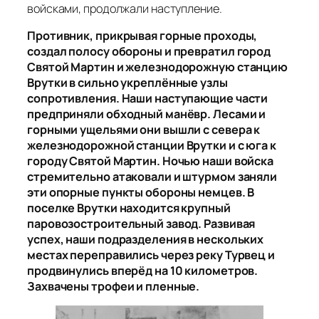
войсками, продолжали наступление.
Противник, прикрывая горные проходы,
создал полосу обороны и превратил город
Святой Мартин и железнодорожную станцию
Врутки в сильно укреплённые узлы
сопротивления. Наши наступающие части
предприняли обходный манёвр. Лесами и
горными ущельями они вышли с севера к
железнодорожной станции Врутки и с юга к
городу Святой Мартин. Ночью наши войска
стремительно атаковали и штурмом заняли
эти опорные пункты обороны немцев. В
поселке Врутки находится крупный
паровозостроительный завод. Развивая
успех, наши подразделения в нескольких
местах переправились через реку Турвец и
продвинулись вперёд на 10 километров.
Захвачены трофеи и пленные.