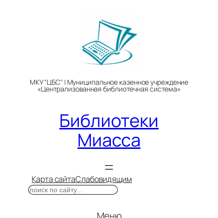
Перейти
к
содержимому
МКУ "ЦБС" | Муниципальное казенное учреждение
«Централизованная библиотечная система»
Библиотеки
Миасса
Карта сайта
Слабовидящим
Поиск
Меню