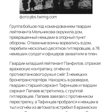
фото pbs.twimg.com
Группа бойцов под командованием гвардии
лейтенанта Мельникова окружила дом,
превращенный немцами в опорный пункт
обороны. Отважные воины ворвались в дом,
перебили несколько десятков гитлеровцев, а 78
немецких солдат и офицеров захватили в плен.
Гвардии младший лейтенант Панфилов, отражая
вражескую контратаку, огнём из
противотанкового ружья сжёг 3 немецких
бронетранспортёра. Находясь в разведке,
гвардии старший сержант Тафинцев и гвардии
сержант Папаев встретились с группой
гитлеровцев. Папаев завязал с противником
перестрелку, а Тафинцев пробрался к немцам в
тыл и огнём из автомата истребил 6 вражеских