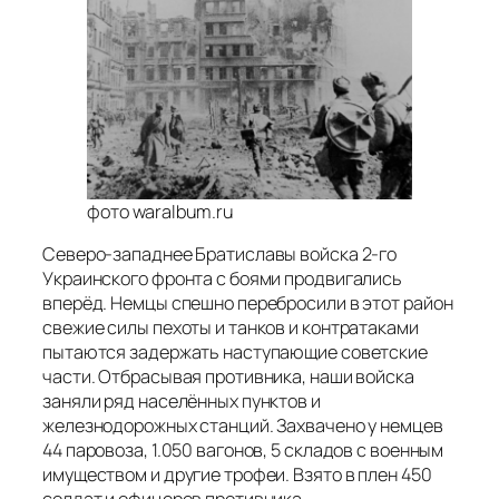
фото waralbum.ru
Северо-западнее Братиславы войска 2-го
Украинского фронта с боями продвигались
вперёд. Немцы спешно перебросили в этот район
свежие силы пехоты и танков и контратаками
пытаются задержать наступающие советские
части. Отбрасывая противника, наши войска
заняли ряд населённых пунктов и
железнодорожных станций. Захвачено у немцев
44 паровоза, 1.050 вагонов, 5 складов с военным
имуществом и другие трофеи. Взято в плен 450