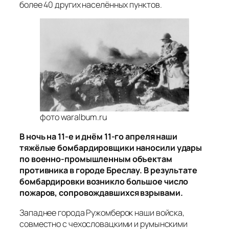
более 40 других населённых пунктов.
фото waralbum.ru
В ночь на 11-е и днём 11-го апреля наши
тяжёлые бомбардировщики наносили удары
по военно-промышленным объектам
противника в городе Бреслау. В результате
бомбардировки возникло большое число
пожаров, сопровождавшихся взрывами.
Западнее города Ружомберок наши войска,
совместно с чехословацкими и румынскими