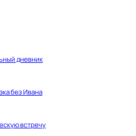
льный дневник
азка без Ивана
ескую встречу