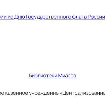
ии ко Дню Государственного флага Росси
Библиотеки Миасса
ое казенное учреждение «Централизованн