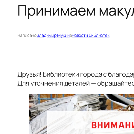
Принимаем маку
Написано
Владимир Мухин
в
Новости библиотек
Друзья! Библиотеки города с благод
Для уточнения деталей — обращайтес