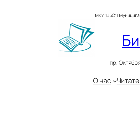
Перейти
к
МКУ "ЦБС" | Муницип
содержимому
Би
пр. Октября
О нас
Читате