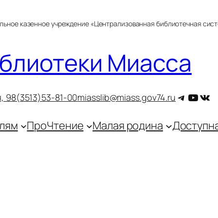
альное казенное учреждение «Централизованная библиотечная сис
блиотеки Миасса
Telegra
YouT
ВКо
, 9
8(3513)53-81-00
miasslib@miass.gov74.ru
лям
ПроЧтение
Малая родина
Доступн