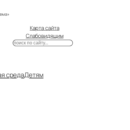
тема»
Карта сайта
Слабовидящим
Поиск
m
ube
нтакте
ая среда
Детям