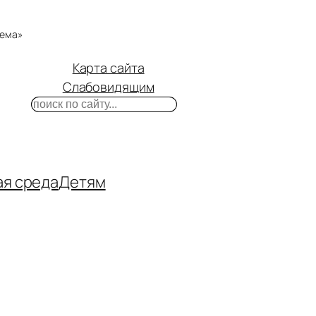
тема»
Карта сайта
Слабовидящим
Поиск
m
ube
нтакте
ая среда
Детям