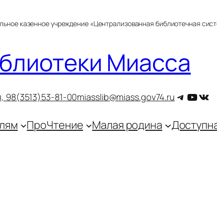
альное казенное учреждение «Централизованная библиотечная сис
блиотеки Миасса
Telegra
YouT
ВКо
, 9
8(3513)53-81-00
miasslib@miass.gov74.ru
лям
ПроЧтение
Малая родина
Доступн
0