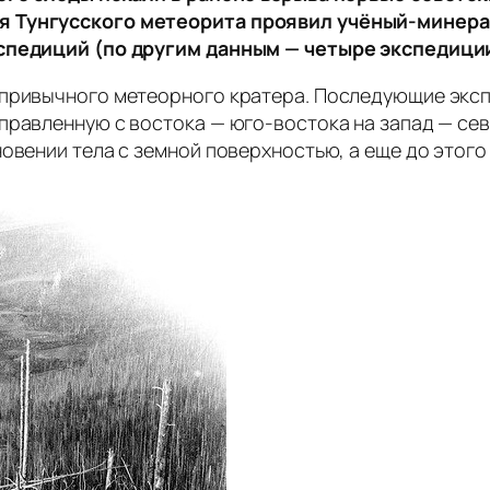
я Тунгусского метеорита проявил учёный-минера
кспедиций (по другим данным — четыре экспедиции
 привычного метеорного кратера. Последующие эксп
правленную с востока — юго-востока на запад — се
овении тела с земной поверхностью, а еще до этого 