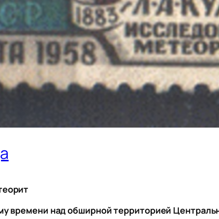
да
етеорит
тному времени над обширной территорией Централ