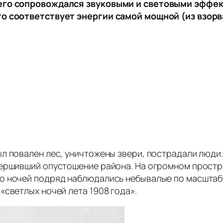
 его сопровождался звуковыми и световыми эффек
то соответствует энергии самой мощной (из взор
л повален лес, уничтожены звери, пострадали люди
ершивший опустошение района. На огромном простра
ко ночей подряд наблюдались небывалые по масштаб
«светлых ночей лета 1908 года».