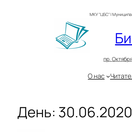
Перейти
к
МКУ "ЦБС" | Муницип
содержимому
Би
пр. Октября
О нас
Читате
День:
30.06.202