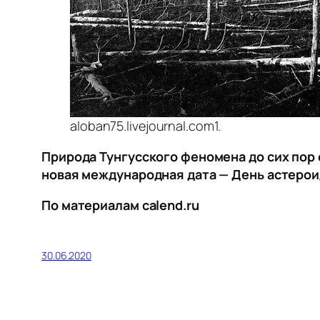
aloban75.livejournal.com1.
Природа Тунгусского феномена до сих пор 
новая международная дата — День астерои
По материалам сalend.ru
30.06.2020