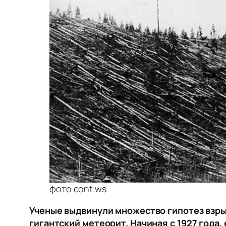
фото cont.ws
Ученые выдвинули множество гипотез взры
гигантский метеорит. Начиная с 1927 года,