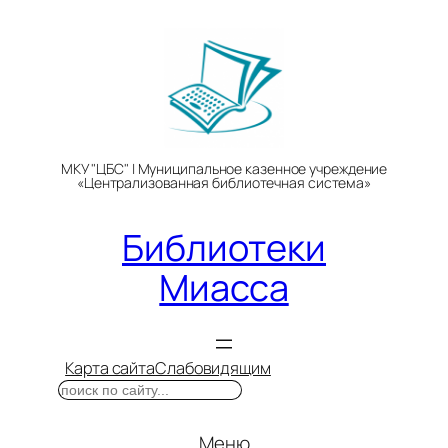
Перейти
к
содержимому
МКУ "ЦБС" | Муниципальное казенное учреждение
«Централизованная библиотечная система»
Библиотеки
Миасса
Карта сайта
Слабовидящим
Поиск
Меню