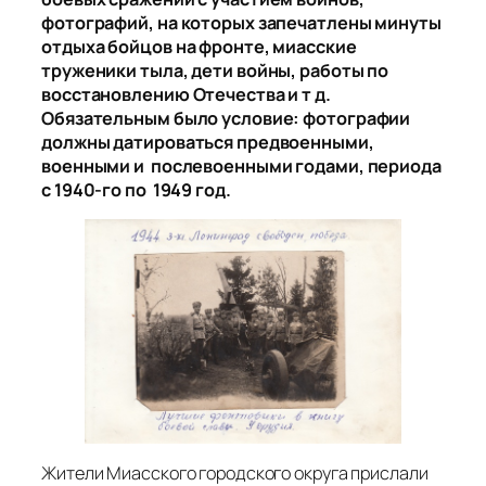
фотографий, на которых запечатлены минуты
отдыха бойцов на фронте, миасские
труженики тыла, дети войны, работы по
восстановлению Отечества и т д.
Обязательным было условие: фотографии
должны датироваться предвоенными,
военными и послевоенными годами, периода
с 1940-го по 1949 год.
Жители Миасского городского округа прислали