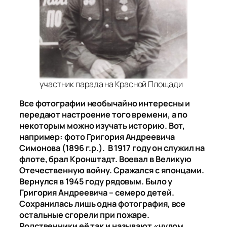
участник парада на Красной Площади
Все фотографии необычайно интересны и
передают настроение того времени, а по
некоторым можно изучать историю. Вот,
например: фото Григория Андреевича
Симонова (1896 г.р.). В 1917 году он служил на
флоте, брал Кронштадт. Воевал в Великую
Отечественную войну. Сражался с японцами.
Вернулся в 1945 году рядовым. Было у
Григория Андреевича – семеро детей.
Сохранилась лишь одна фотография, все
остальные сгорели при пожаре.
Родственники её так и называют «чудом