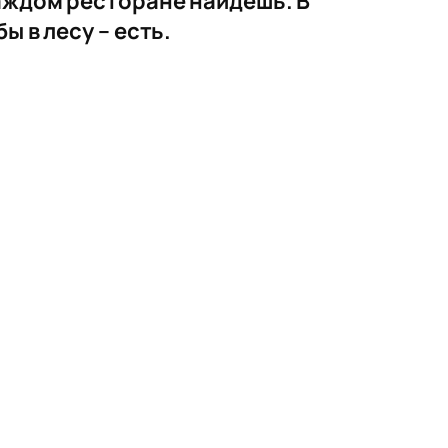
аждом ресторане найдешь. В
 в лесу – есть.