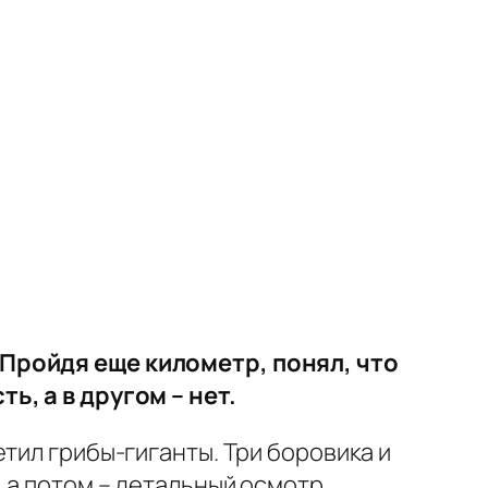
 Пройдя еще километр, понял, что
ь, а в другом – нет.
тил грибы-гиганты. Три боровика и
 а потом – детальный осмотр