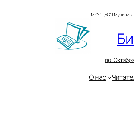
Перейти
к
МКУ "ЦБС" | Муницип
содержимому
Би
пр. Октября
О нас
Читате