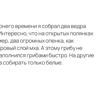
ернего времени я собрал два ведра
 Интересно, что на открытых полянках
мер, два огромных опенка, как
ровый слой мха. А этому грибу не
 наполнился грибами быстро. На другие
а собирать только белые.