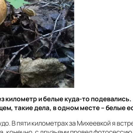
з километр и белые куда-то подевались.
м, такие дела, в одном месте – белые ест
о. В пяти километрах за Михеевкой я встре
а, конечно, с друзьями провел фотосессию,