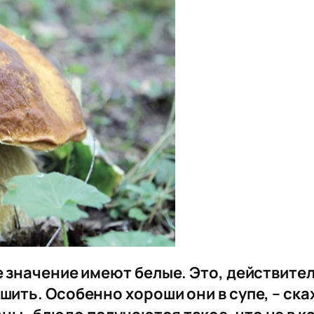
ше значение имеют белые. Это, действите
шить. Особенно хороши они в супе, – скаж