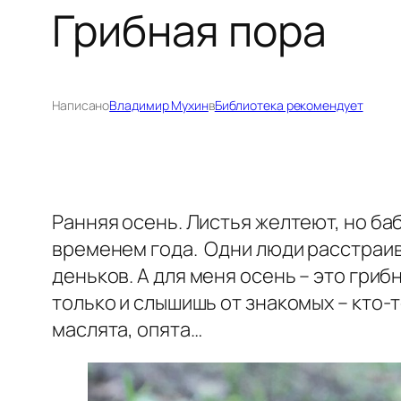
Грибная пора
Написано
Владимир Мухин
в
Библиотека рекомендует
Ранняя осень. Листья желтеют, но баб
временем года. Одни люди расстраив
деньков. А для меня осень – это гриб
только и слышишь от знакомых – кто-т
маслята, опята…