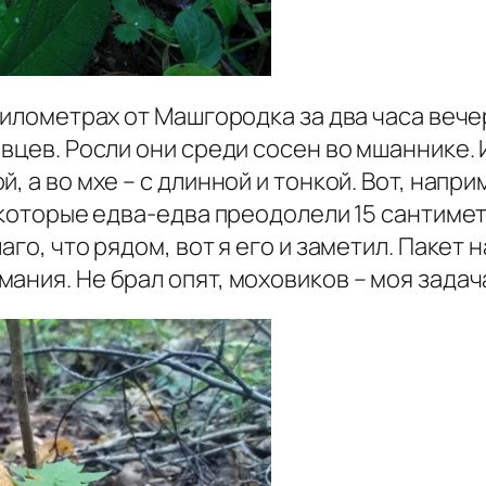
 километрах от Машгородка за два часа веч
авцев. Росли они среди сосен во мшаннике.
, а во мхе – с длинной и тонкой. Вот, напри
 которые едва-едва преодолели 15 сантимет
аго, что рядом, вот я его и заметил. Пакет
ания. Не брал опят, моховиков – моя задач