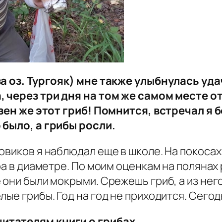
за оз. Тургояк) мне также улыбнулась уда
, через три дня на том же самом месте о
изен же этот гриб! Помнится, встречал я 
 было, а грибы росли.
овиков я наблюдал еще в школе. На покосах
ра в диаметре. По моим оценкам на полянах 
они были мокрыми. Срежешь гриб, а из него
ые грибы. Год на год не приходится. Сегодня
итателям книги о грибах.