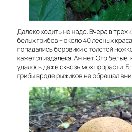
Далеко ходить не надо. Вчера в трех
белых грибов – около 40 лесных крас
попадались боровики с толстой ножкой
кажется издалека. Ан нет. Это белые,
удалось даже сквозь мох прорасти. Бл
грибы вроде рыжиков не обращал вним