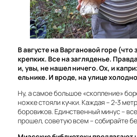
В августе на Варгановой горе (что 
крепких. Все на загляденье. Правда
и, увы, не нашел ничего. Ох, и капр
ельнике. И вроде, на улице холодно
Ну, а самое большое «скопление» бор
ножке стояли кучки. Каждая – 2-3 мет
боровиков. Единственный минус – все 
прошел, советую всем – собирайте бел
Миасские библиотеки предлагают ч