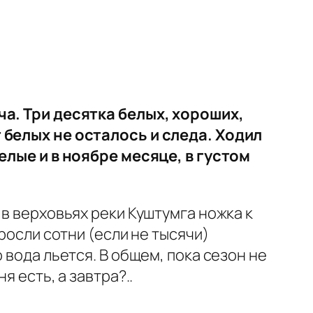
ча. Три десятка белых, хороших,
т белых не осталось и следа. Ходил
белые и в ноябре месяце, в густом
 в верховьях реки Куштумга ножка к
росли сотни (если не тысячи)
 вода льется. В общем, пока сезон не
 есть, а завтра?..