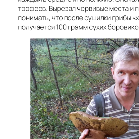
трофеев. Вырезал червивые места и 
понимать, что после сушилки грибы «
получается 100 грамм сухих боровико