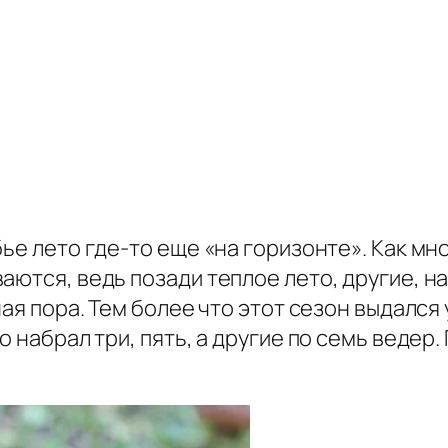
ье лето где-то еще «на горизонте». Как мн
аются, ведь позади теплое лето, другие, н
ная пора. Тем более что этот сезон выдалс
о набрал три, пять, а другие по семь ведер.