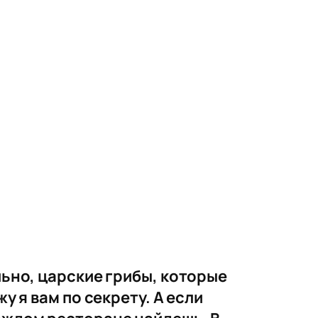
льно, царские грибы, которые
у я вам по секрету. А если