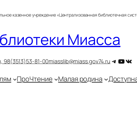
альное казенное учреждение «Централизованная библиотечная сис
блиотеки Миасса
Telegra
YouT
ВКо
, 9
8(3513)53-81-00
miasslib@miass.gov74.ru
лям
ПроЧтение
Малая родина
Доступн