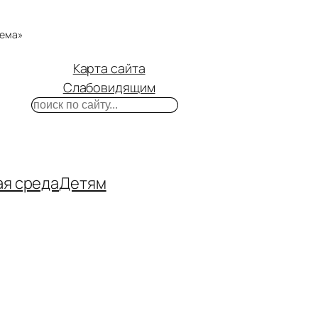
тема»
Карта сайта
Слабовидящим
Поиск
m
ube
нтакте
ая среда
Детям