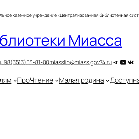
альное казенное учреждение «Централизованная библиотечная сис
блиотеки Миасса
Telegra
YouT
ВКо
, 9
8(3513)53-81-00
miasslib@miass.gov74.ru
лям
ПроЧтение
Малая родина
Доступн