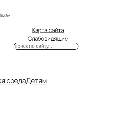
тема»
Карта сайта
Слабовидящим
Поиск
m
ube
нтакте
ая среда
Детям