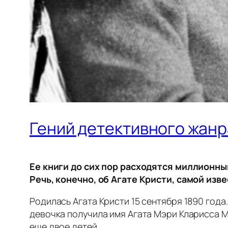
Гений детективного жанр
Ее книги до сих пор расходятся миллионны
Речь, конечно, об Агате Кристи, самой изв
Родилась Агата Кристи 15 сентября 1890 год
девочка получила имя Агата Мэри Кларисса М
еще двое детей.