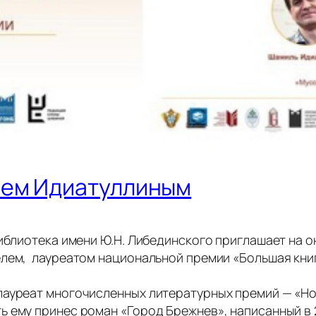
лем Идиатуллиным
иблиотека имени Ю.Н. Либединского приглашает на о
елем, лауреатом национальной премии «Большая кн
лауреат многочисленных литературных премий — «Но
 ему принес роман «Город Брежнев», написанный в 2