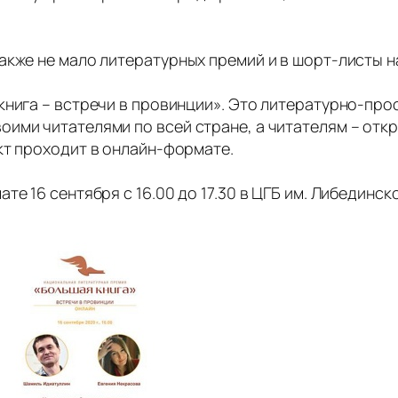
акже не мало литературных премий и в шорт-листы 
книга – встречи в провинции». Это литературно-про
ими читателями по всей стране, а читателям – отк
кт проходит в онлайн-формате.
те 16 сентября с 16.00 до 17.30 в ЦГБ им. Либединск