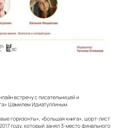
нлайн встречу с писательницей и
ига» Шамилем Идиатуллиным.
вые горизонты», «Большая книга», шорт-лист
017 году, который занял 3-место финального