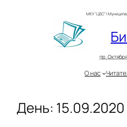
Перейти
к
МКУ "ЦБС" | Муницип
содержимому
Би
пр. Октября
О нас
Читате
День:
15.09.2020