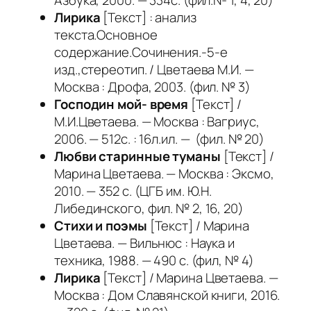
Лирика
[Текст] : анализ
текста.Основное
содержание.Сочинения.-5-е
изд.,стереотип. / Цветаева М.И. —
Москва : Дрофа, 2003. (фил. № 3)
Господин мой- время
[Текст] /
М.И.Цветаева. — Москва : Вагриус,
2006. — 512с. : 16л.ил. — (фил. № 20)
Любви старинные туманы
[Текст] /
Марина Цветаева. — Москва : Эксмо,
2010. — 352 с. (ЦГБ им. Ю.Н.
Либединского, фил. № 2, 16, 20)
Стихи и поэмы
[Текст] / Марина
Цветаева. — Вильнюс : Наука и
техника, 1988. — 490 с. (фил, № 4)
Лирика
[Текст] / Марина Цветаева. —
Москва : Дом Славянской книги, 2016.