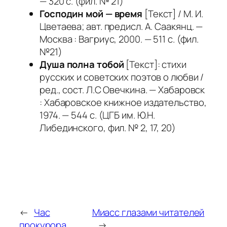
— 320 с. (фил. № 21)
Господин мой — время
[Текст] / М. И.
Цветаева; авт. предисл. А. Саакянц. —
Москва : Вагриус, 2000. — 511 с. (фил.
№21)
Душа полна тобой
[Текст]: стихи
русских и советских поэтов о любви /
ред., сост. Л.С Овечкина. — Хабаровск
: Хабаровское книжное издательство,
1974. — 544 с. (ЦГБ им. Ю.Н.
Либединского, фил. № 2, 17, 20)
←
Час
Миасс глазами читателей
прокурора
→