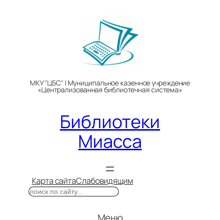
Перейти
к
содержимому
МКУ "ЦБС" | Муниципальное казенное учреждение
«Централизованная библиотечная система»
Библиотеки
Миасса
Карта сайта
Слабовидящим
Поиск
Меню