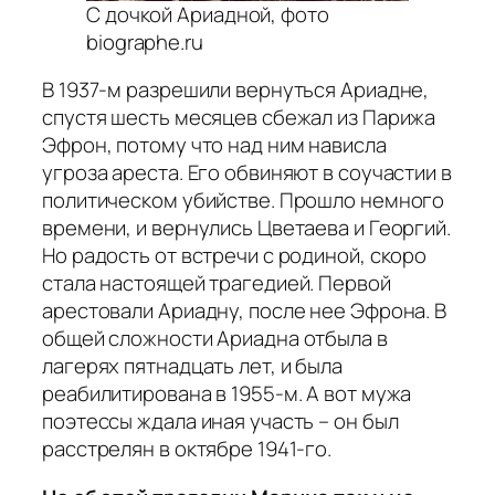
С дочкой Ариадной, фото
biographe.ru
В 1937-м разрешили вернуться Ариадне,
спустя шесть месяцев сбежал из Парижа
Эфрон, потому что над ним нависла
угроза ареста. Его обвиняют в соучастии в
политическом убийстве. Прошло немного
времени, и вернулись Цветаева и Георгий.
Но радость от встречи с родиной, скоро
стала настоящей трагедией. Первой
арестовали Ариадну, после нее Эфрона. В
общей сложности Ариадна отбыла в
лагерях пятнадцать лет, и была
реабилитирована в 1955-м. А вот мужа
поэтессы ждала иная участь – он был
расстрелян в октябре 1941-го.