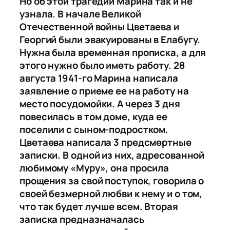
Но об этой трагедии Марина так и не
узнала. В начале Великой
Отечественной войны Цветаева и
Георгий были эвакуированы в Елабугу.
Нужна была временная прописка, а для
этого нужно было иметь работу. 28
августа 1941-го Марина написала
заявление о приеме ее на работу на
место посудомойки. А через 3 дня
повесилась в том доме, куда ее
поселили с сыном-подростком.
Цветаева написала 3 предсмертные
записки. В одной из них, адресованной
любимому «Муру», она просила
прощения за свой поступок, говорила о
своей безмерной любви к нему и о том,
что так будет лучше всем. Вторая
записка предназначалась