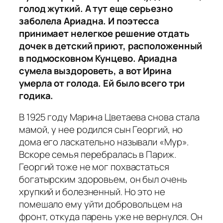
голод жуткий. А тут еще серьезно
заболела Ариадна. И поэтесса
принимает нелегкое решение отдать
дочек в детский приют, расположенный
в подмосковном Кунцево. Ариадна
сумела выздороветь, а вот Ирина
умерла от голода. Ей было всего три
годика.
В 1925 году Марина Цветаева снова стала
мамой, у нее родился сын Георгий, но
дома его ласкательно называли «Мур».
Вскоре семья перебралась в Париж.
Георгий тоже не мог похвастаться
богатырским здоровьем, он был очень
хрупкий и болезненный. Но это не
помешало ему уйти добровольцем на
фронт, откуда парень уже не вернулся. Он