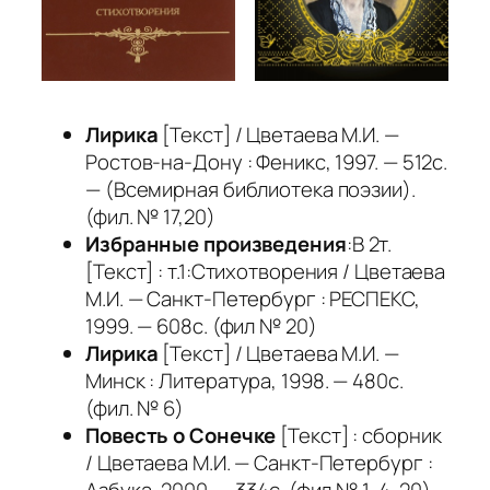
Лирика
[Текст] / Цветаева М.И. —
Ростов-на-Дону : Феникс, 1997. — 512с.
— (Всемирная библиотека поэзии).
(фил. № 17,20)
Избранные произведения
:В 2т.
[Текст] : т.1:Стихотворения / Цветаева
М.И. — Санкт-Петербург : РЕСПЕКС,
1999. — 608с. (фил № 20)
Лирика
[Текст] / Цветаева М.И. —
Минск : Литература, 1998. — 480с.
(фил. № 6)
Повесть о Сонечке
[Текст] : сборник
/ Цветаева М.И. — Санкт-Петербург :
Азбука, 2000. — 334с. (фил.№ 1, 4, 20)