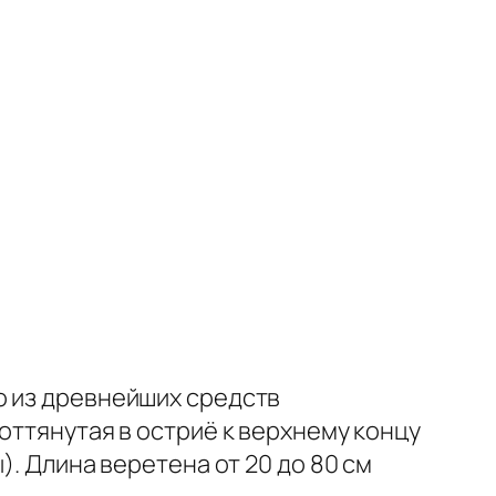
о из древнейших средств
оттянутая в остриё к верхнему концу
). Длина веретена от 20 до 80 см