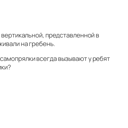
и вертикальной, представленной в
живали на гребень.
 самопрялки всегда вызывают у ребят
ики?