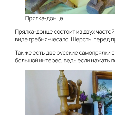
Прялка-донце
Прялка-донце состоит из двух частей
виде гребня-чесало. Шерсть перед п
Так же есть две русские самопрялки 
большой интерес, ведь если нажать пе