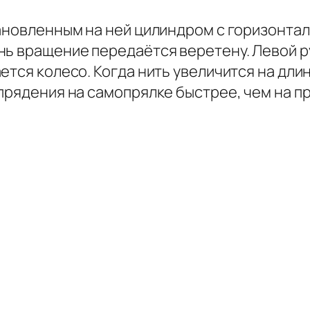
тановленным на ней цилиндром с горизонта
нь вращение передаётся веретену. Левой р
ется колесо. Когда нить увеличится на дли
прядения на самопрялке быстрее, чем на п