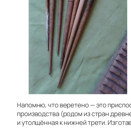
Напомню, что веретено — это приспо
производства (родом из стран древне
и утолщённая к нижней трети. Изготав