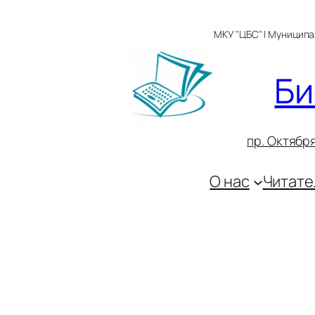
Перейти
к
МКУ "ЦБС" | Муницип
содержимому
Би
пр. Октября
О нас
Читате