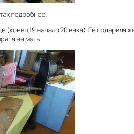
атах подробнее.
нце (конец 19 начало 20 века). Её подарила
ряла ее мать.