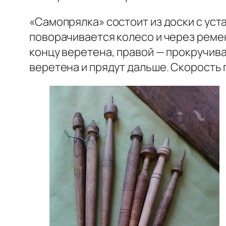
«Самопрялка» состоит из доски с ус
поворачивается колесо и через реме
концу веретена, правой — прокручива
веретена и прядут дальше. Скорость 