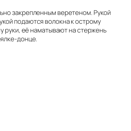
льно закрепленным веретеном. Рукой
укой подаются волокна к острому
ну руки, её наматывают на стержень
рялке-донце.