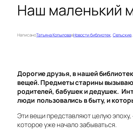
Наш маленький 
Написано
Татьяна Копылова
в
Новости библиотек
, 
Сельские
,
Дорогие друзья, в нашей библиоте
вещей. Предметы старины вызывают
родителей, бабушек и дедушек. Ин
люди пользовались в быту, и котор
Эти вещи представляют целую эпоху, 
которое уже начало забываться.