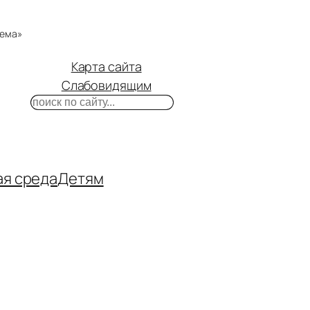
тема»
Карта сайта
Слабовидящим
Поиск
m
ube
нтакте
ая среда
Детям