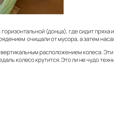
: горизонтальной (донца), где сидит пряха 
рядением очищали от мусора, а затем наса
с вертикальным расположением колеса. Эти
даль колесо крутится. Это ли не чудо техн