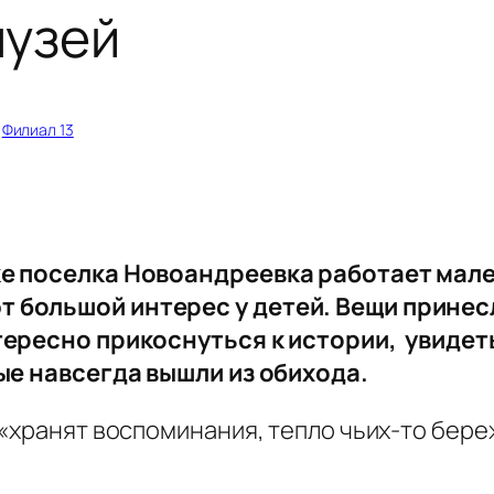
музей
 
Филиал 13
ке поселка Новоандреевка работает мал
 большой интерес у детей. Вещи принесл
тересно прикоснуться к истории, увидет
ые навсегда вышли из обихода.
«хранят воспоминания, тепло чьих-то бере