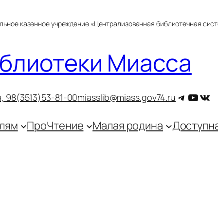
альное казенное учреждение «Централизованная библиотечная сис
блиотеки Миасса
Telegra
YouT
ВКо
, 9
8(3513)53-81-00
miasslib@miass.gov74.ru
лям
ПроЧтение
Малая родина
Доступн