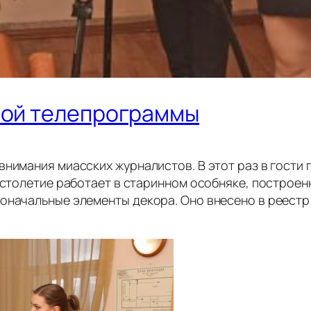
рой телепрограммы
внимания миасских журналистов. В этот раз в гост
е столетие работает в старинном особняке, построе
воначальные элементы декора. Оно внесено в реестр