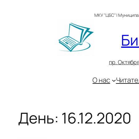
Перейти
к
МКУ "ЦБС" | Муницип
содержимому
Би
пр. Октября
О нас
Читате
День:
16.12.2020