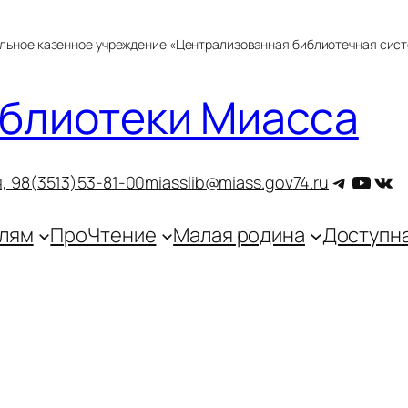
альное казенное учреждение «Централизованная библиотечная сис
блиотеки Миасса
Telegra
YouT
ВКо
, 9
8(3513)53-81-00
miasslib@miass.gov74.ru
лям
ПроЧтение
Малая родина
Доступн