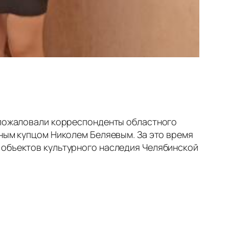
и пожаловали корреспонденты областного
нным купцом Николем Беляевым. За это время
 объектов культурного наследия Челябинской