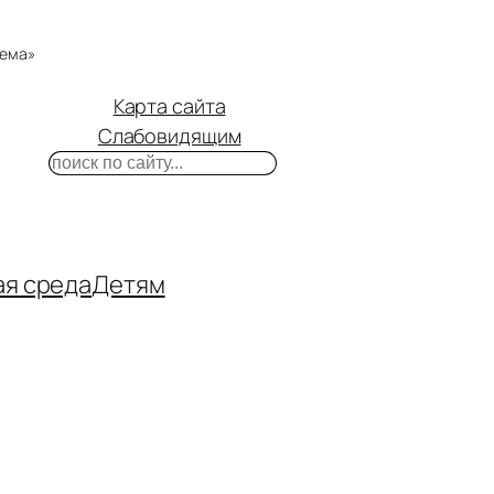
тема»
Карта сайта
Слабовидящим
Поиск
m
ube
нтакте
ая среда
Детям