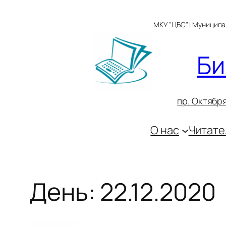
Перейти
к
МКУ "ЦБС" | Муницип
содержимому
Би
пр. Октября
О нас
Читате
День:
22.12.2020