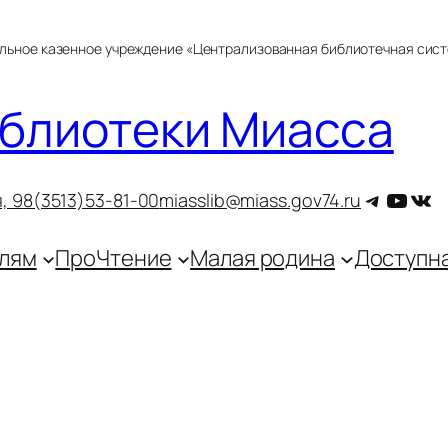
альное казенное учреждение «Централизованная библиотечная сис
блиотеки Миасса
Telegra
YouT
ВКо
, 9
8(3513)53-81-00
miasslib@miass.gov74.ru
лям
ПроЧтение
Малая родина
Доступн