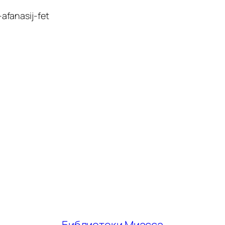
afanasij-fet
Библиотеки Миасса