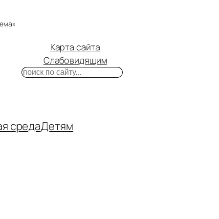
тема»
Карта сайта
Слабовидящим
Поиск
m
ube
нтакте
ая среда
Детям