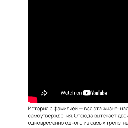
История с фамилией — вся эта жизненная
самоутверждения. Отсюда вытекает двой
одновременно одного из самых трепетны