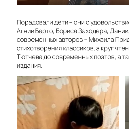
Порадовали дети – они с удовольств
Агнии Барто, Бориса Заходера, Дании
современных авторов – Михаила Прид
стихотворения классиков, а круг чтен
Тютчева до современных поэтов, а т
издания.