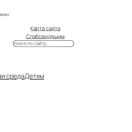
тема»
Карта сайта
Слабовидящим
Поиск
m
ube
нтакте
ая среда
Детям