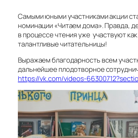
Самыми юными участниками акции ста
номинации «Читаем дома». Правда, дер
в процессе чтения уже участвуют ка
талантливые читательницы!
Выражаем благодарность всем участн
дальнейшее плодотворное сотрудниче
https://vk.com/videos-66300712?sec