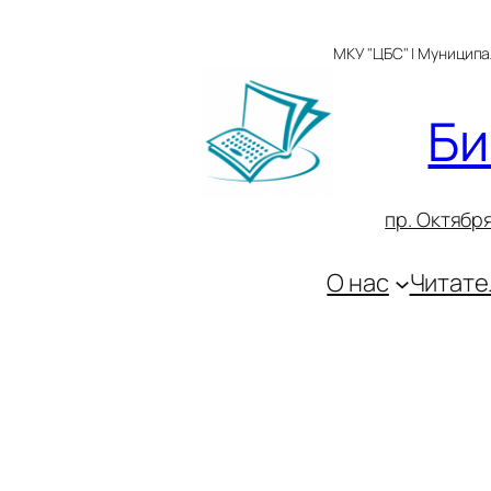
Перейти
к
МКУ "ЦБС" | Муницип
содержимому
Би
пр. Октября
О нас
Читате