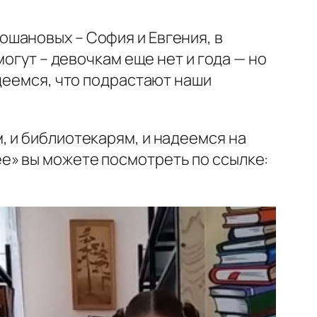
шановых – София и Евгения, в
могут – девочкам еще нет и года — но
деемся, что подрастают наши
, и библиотекарям, и надеемся на
е» вы можете посмотреть по ссылке: