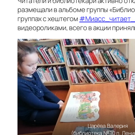
Читатели и библиотекари активно отк
размещали в альбоме группы «Библио
группах с хештегом
#Миасс_читает_
видеороликами, всего в акции приняли
Царёва Валерия
(библиотека № 10 п. Лени