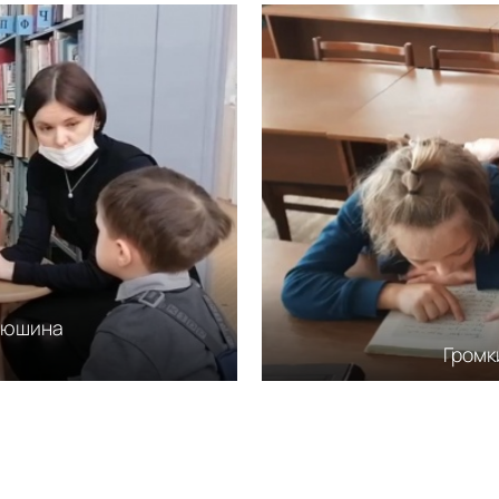
тюшина
Громк