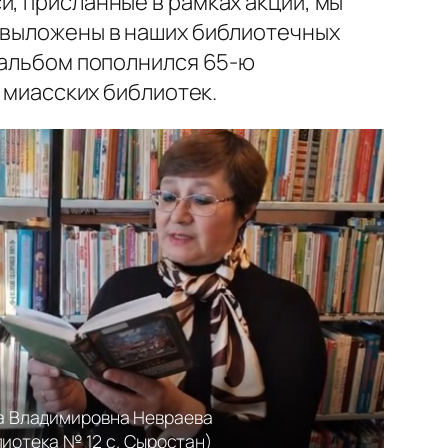
и, присланные в рамках акции, мы
и выложены в наших библиотечных
3) альбом пополнился 65-ю
и миасских библиотек.
а Владимировна Невраева
лиотека № 12 с. Сыростан)