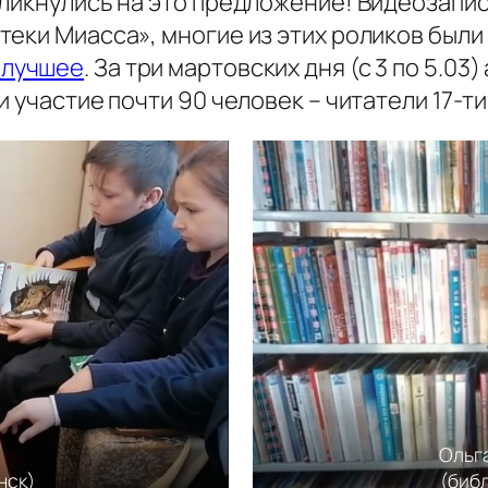
ликнулись на это предложение! Видеозапис
теки Миасса», многие из этих роликов был
лучшее
. За три мартовских дня (с 3 по 5.0
 участие почти 90 человек – читатели 17-т
Ольг
нск)
(биб