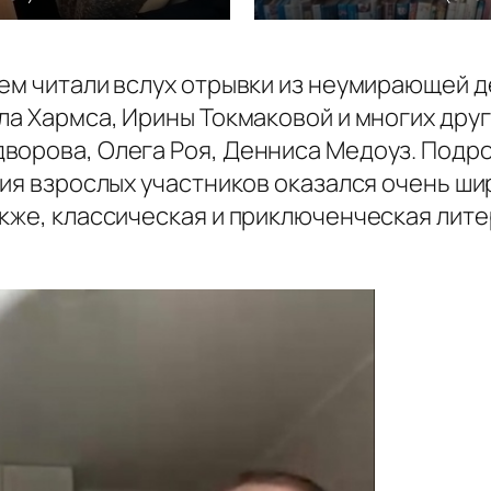
ием читали вслух отрывки из неумирающей д
ла Хармса, Ирины Токмаковой и многих друг
ворова, Олега Роя, Денниса Медоуз. Подро
ия взрослых участников оказался очень шир
акже, классическая и приключенческая лит