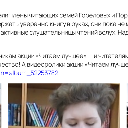
ли члены читающих семей Гореловых и Поро
жать уверенно книгу в руках, они пока не 
к активные слушательницы чтений вслух. На
икам акции «Читаем лучшее» — и читателям
ство! А видеоролики акции «Читаем лучше
tion=album_52253782