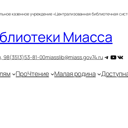
альное казенное учреждение «Централизованная библиотечная сис
блиотеки Миасса
Telegra
YouT
ВКо
, 9
8(3513)53-81-00
miasslib@miass.gov74.ru
лям
ПроЧтение
Малая родина
Доступн