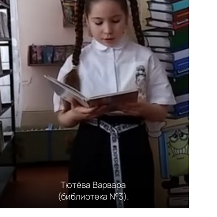
Тютёва
Варвара
(
библиотека №3).