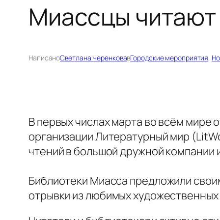
Миассцы читают 
Написано
Светлана Черенкова
в
Городские мероприятия
, 
Но
В первых числах марта во всём мире 
организации Литературный мир (LitWo
чтений в большой дружной компании и
Библиотеки Миасса предложили своим
отрывки из любимых художественных 