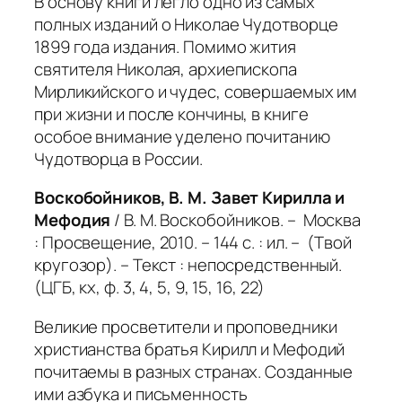
В основу книги легло одно из самых
полных изданий о Николае Чудотворце
1899 года издания. Помимо жития
святителя Николая, архиепископа
Мирликийского и чудес, совершаемых им
при жизни и после кончины, в книге
особое внимание уделено почитанию
Чудотворца в России.
Воскобойников, В. М. Завет Кирилла и
Мефодия
/ В. М. Воскобойников. – Москва
: Просвещение, 2010. – 144 с. : ил. – (Твой
кругозор). – Текст : непосредственный.
(ЦГБ, кх, ф. 3, 4, 5, 9, 15, 16, 22)
Великие просветители и проповедники
христианства братья Кирилл и Мефодий
почитаемы в разных странах. Созданные
ими азбука и письменность