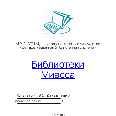
Перейти
к
содержимому
МКУ "ЦБС" | Муниципальное казенное учреждение
«Централизованная библиотечная система»
Библиотеки
Миасса
Карта сайта
Слабовидящим
Поиск
Меню