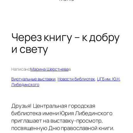
Через книгу – к добру
и свету
Написано
Марина Шерстнева
в
Виртуальные выставки
, 
Новости библиотек
, 
ЦГБ им. Ю.Н.
Либединского
Друзья! Центральная городская
библиотека имени Юрия Либединского
приглашает на выставку-просмотр,
посвященную Дню православной книги.