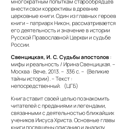
многократным попыткам старообрядцев
внести свои коррективы в древние
церковные книги. Один из главных героев
книги – патриарх Никон, рассматривается
его деятельность и значение в истории
Русской Православной Церкви и судьбе
России.
Свенцицкая, И. С. Судьбы апостолов
:
мифы и реальность / Ирина Свенцицкая. –
Москва : Вече, 2013. – 336 с. – (Великие
тайны истории). – Текст :
непосредственный. (ЦГБ)
Книга ставит своей целью познакомить
читателей с преданиями и легендами,
связанными с деятельностью ближайших
учеников Иисуса Христа. Основные главы
книги посвящены описанию и анализу