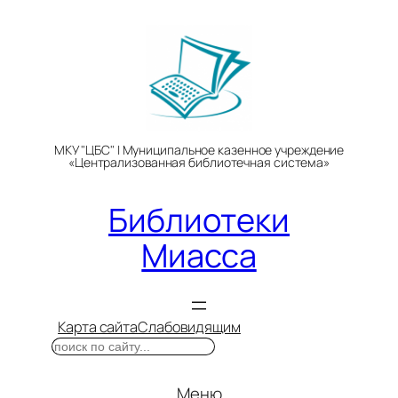
Перейти
к
содержимому
МКУ "ЦБС" | Муниципальное казенное учреждение
«Централизованная библиотечная система»
Библиотеки
Миасса
Карта сайта
Слабовидящим
Поиск
Меню