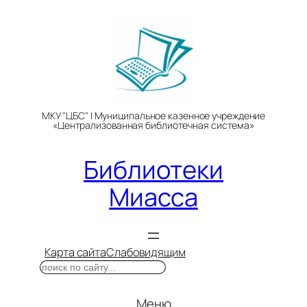
Перейти
к
содержимому
МКУ "ЦБС" | Муниципальное казенное учреждение
«Централизованная библиотечная система»
Библиотеки
Миасса
Карта сайта
Слабовидящим
Поиск
Меню