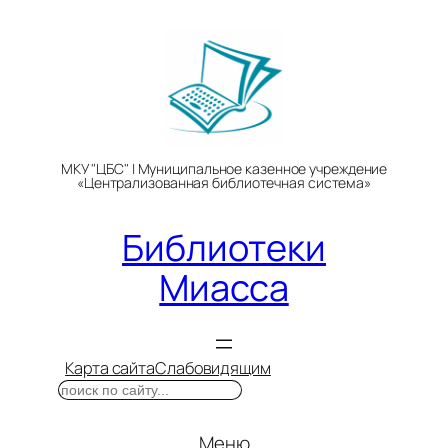
Перейти
к
содержимому
МКУ "ЦБС" | Муниципальное казенное учреждение
«Централизованная библиотечная система»
Библиотеки
Миасса
Карта сайта
Слабовидящим
Поиск
Меню