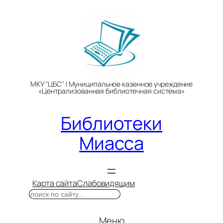
Перейти
к
содержимому
МКУ "ЦБС" | Муниципальное казенное учреждение
«Централизованная библиотечная система»
Библиотеки
Миасса
Карта сайта
Слабовидящим
Поиск
Меню