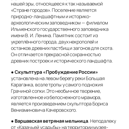
нашей эры, относящееся к так называемой
«Стране городов». Поселение является
природно-ландшафтным и историко-
археологическим заповедником — филиалом
Ильменского государственного заповедника
имени В. И. Ленина. Памятник состоит из
укреплённого города, двух некрополей и
останков древних пастбищ и загонов для скота.
Он отличается прекрасной сохранностью
древних построек и исторического ландшафта.
●
Скульптура «Пробуждение России»
установлена на левом берегу реки Большая
Караганка, возле тропы у самого подножия
Грачиной сопки. Это необычное творение,
изготовленное из белоснежного мрамора,
является произведением скульптора Бориса
Вениаминовича Качеровского.
●
Варшавская ветряная мельница
. Неподалеку
от «Казачьей усадьбы» на территории музея-