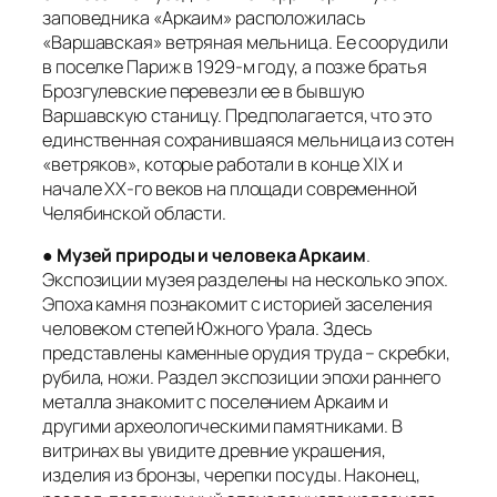
заповедника «Аркаим» расположилась
«Варшавская» ветряная мельница. Ее соорудили
в поселке Париж в 1929-м году, а позже братья
Брозгулевские перевезли ее в бывшую
Варшавскую станицу. Предполагается, что это
единственная сохранившаяся мельница из сотен
«ветряков», которые работали в конце XIX и
начале XX-го веков на площади современной
Челябинской области.
●
Музей природы и человека Аркаим
.
Экспозиции музея разделены на несколько эпох.
Эпоха камня познакомит с историей заселения
человеком степей Южного Урала. Здесь
представлены каменные орудия труда – скребки,
рубила, ножи. Раздел экспозиции эпохи раннего
металла знакомит с поселением Аркаим и
другими археологическими памятниками. В
витринах вы увидите древние украшения,
изделия из бронзы, черепки посуды. Наконец,