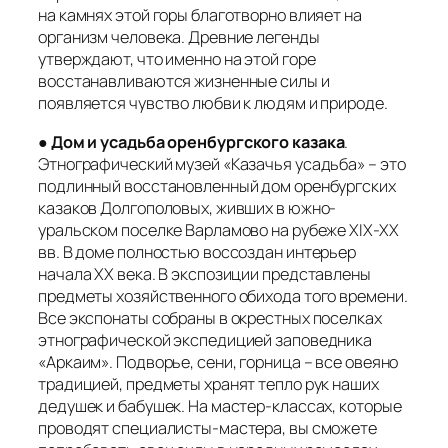
на камнях этой горы благотворно влияет на
организм человека. Древние легенды
утверждают, что именно на этой горе
восстанавливаются жизненные силы и
появляется чувство любви к людям и природе.
●
Дом и усадьба оренбургского казака
.
Этнографический музей «Казачья усадьба» – это
подлинный восстановленный дом оренбургских
казаков Долгополовых, живших в южно-
уральском поселке Варламово на рубеже XIX-XX
вв. В доме полностью воссоздан интерьер
начала XX века. В экспозиции представлены
предметы хозяйственного обихода того времени.
Все экспонаты собраны в окрестных поселках
этнографической экспедицией заповедника
«Аркаим». Подворье, сени, горница – все овеяно
традицией, предметы хранят тепло рук наших
дедушек и бабушек. На мастер-классах, которые
проводят специалисты-мастера, вы сможете