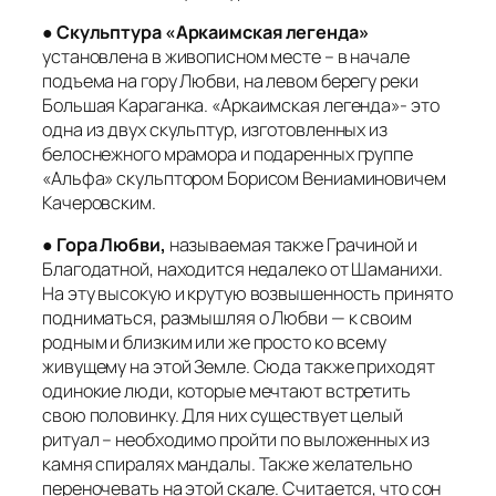
●
Скульптура «Аркаимская легенда»
установлена в живописном месте – в начале
подъема на гору Любви, на левом берегу реки
Большая Караганка. «Аркаимская легенда»- это
одна из двух скульптур, изготовленных из
белоснежного мрамора и подаренных группе
«Альфа» скульптором Борисом Вениаминовичем
Качеровским.
●
Гора Любви,
называемая также Грачиной и
Благодатной, находится недалеко от Шаманихи.
На эту высокую и крутую возвышенность принято
подниматься, размышляя о Любви — к своим
родным и близким или же просто ко всему
живущему на этой Земле. Сюда также приходят
одинокие люди, которые мечтают встретить
свою половинку. Для них существует целый
ритуал – необходимо пройти по выложенных из
камня спиралях мандалы. Также желательно
переночевать на этой скале. Считается, что сон