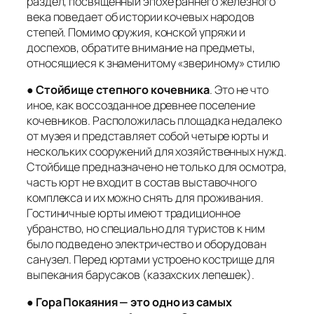
раздел, посвященный эпохе раннего железного
века поведает об истории кочевых народов
степей. Помимо оружия, конской упряжи и
доспехов, обратите внимание на предметы,
относящиеся к знаменитому «звериному» стилю
●
Стойбище степного кочевника
. Это не что
иное, как воссозданное древнее поселение
кочевников. Расположилась площадка недалеко
от музея и представляет собой четыре юрты и
нескольких сооружений для хозяйственных нужд.
Стойбище предназначено не только для осмотра,
часть юрт не входит в состав выставочного
комплекса и их можно снять для проживания.
Гостиничные юрты имеют традиционное
убранство, но специально для туристов к ним
было подведено электричество и оборудован
санузел. Перед юртами устроено кострище для
выпекания барусаков (казахских лепешек).
●
Гора Покаяния — это одно из самых