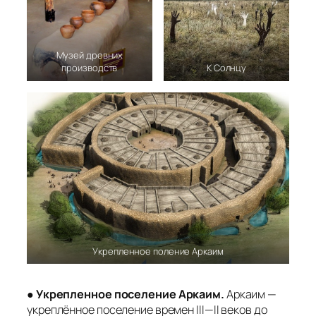
Музей древних
производств
К Солнцу
Укрепленное поление Аркаим
●
Укрепленное поселение Аркаим.
Аркаим —
укреплённое поселение времен III—II веков до