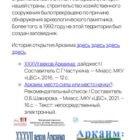
нашей страны, строительство хозяйственного
сооружения было прекращено по причине
обнаружения археологического памятника.
Более того, в 1992 году на этой территории был
создан заповедник.
История открытия Аркаима
здесь
здесь
здесь
здесь
XXXVII веков Аркаима:
дайджест/
Составитель С.Г.Частухина. — Миасс: МКУ
«ЦБС», 2016. — 12 с.
Аркаим: место силы или место науки?
:
Рекомендательный список / Составитель
О.Б.Шакирова. – Миасс, МКУ «ЦБС», 2021. –
16 с. – Текст: непосредственный,
электронный.