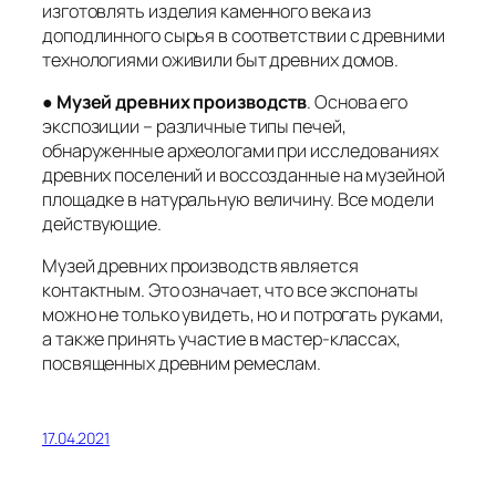
изготовлять изделия каменного века из
доподлинного сырья в соответствии с древними
технологиями оживили быт древних домов.
●
Музей древних производств
. Основа его
экспозиции – различные типы печей,
обнаруженные археологами при исследованиях
древних поселений и воссозданные на музейной
площадке в натуральную величину. Все модели
действующие.
Музей древних производств является
контактным. Это означает, что все экспонаты
можно не только увидеть, но и потрогать руками,
а также принять участие в мастер-классах,
посвященных древним ремеслам.
17.04.2021