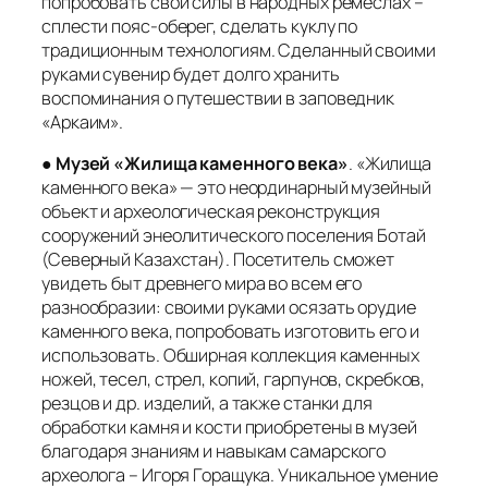
попробовать свои силы в народных ремеслах –
сплести пояс-оберег, сделать куклу по
традиционным технологиям. Сделанный своими
руками сувенир будет долго хранить
воспоминания о путешествии в заповедник
«Аркаим».
●
Музей «Жилища каменного века»
. «Жилища
каменного века» — это неординарный музейный
объект и археологическая реконструкция
сооружений энеолитического поселения Ботай
(Северный Казахстан). Посетитель сможет
увидеть быт древнего мира во всем его
разнообразии: своими руками осязать орудие
каменного века, попробовать изготовить его и
использовать. Обширная коллекция каменных
ножей, тесел, стрел, копий, гарпунов, скребков,
резцов и др. изделий, а также станки для
обработки камня и кости приобретены в музей
благодаря знаниям и навыкам самарского
археолога – Игоря Горащука. Уникальное умение