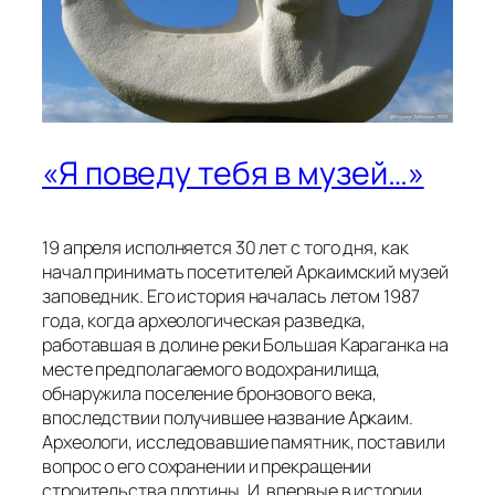
«Я поведу тебя в музей…»
19 апреля исполняется 30 лет с того дня, как
начал принимать посетителей Аркаимский музей
заповедник. Его история началась летом 1987
года, когда археологическая разведка,
работавшая в долине реки Большая Караганка на
месте предполагаемого водохранилища,
обнаружила поселение бронзового века,
впоследствии получившее название Аркаим.
Археологи, исследовавшие памятник, поставили
вопрос о его сохранении и прекращении
строительства плотины. И, впервые в истории