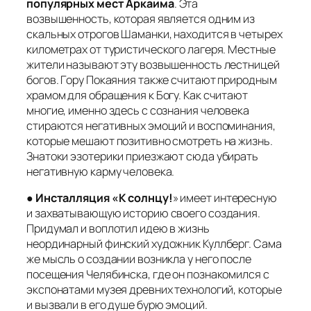
популярных мест Аркаима
. Эта
возвышенность, которая является одним из
скальных отрогов Шаманки, находится в четырех
километрах от туристического лагеря. Местные
жители называют эту возвышенность лестницей
богов. Гору Покаяния также считают природным
храмом для обращения к Богу. Как считают
многие, именно здесь с сознания человека
стираются негативных эмоций и воспоминания,
которые мешают позитивно смотреть на жизнь.
Знатоки эзотерики приезжают сюда убирать
негативную карму человека.
●
Инсталляция «К солнцу!
» имеет интересную
и захватывающую историю своего создания.
Придумал и воплотил идею в жизнь
неординарный финский художник Куллберг. Сама
же мысль о создании возникла у него после
посещения Челябинска, где он познакомился с
экспонатами музея древних технологий, которые
и вызвали в его душе бурю эмоций.