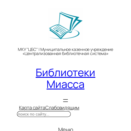
Перейти
к
содержимому
МКУ "ЦБС" | Муниципальное казенное учреждение
«Централизованная библиотечная система»
Библиотеки
Миасса
Карта сайта
Слабовидящим
Поиск
Меню