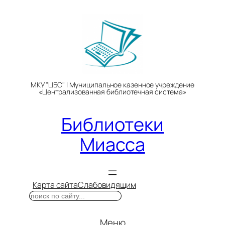
Перейти
к
содержимому
МКУ "ЦБС" | Муниципальное казенное учреждение
«Централизованная библиотечная система»
Библиотеки
Миасса
Карта сайта
Слабовидящим
Поиск
Меню