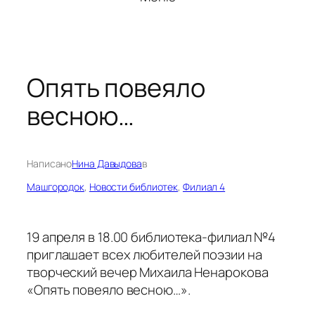
Опять повеяло
весною…
Написано
Нина Давыдова
в
Машгородок
, 
Новости библиотек
, 
Филиал 4
19 апреля в 18.00 библиотека-филиал №4
приглашает всех любителей поэзии на
творческий вечер Михаила Ненарокова
«Опять повеяло весною…».