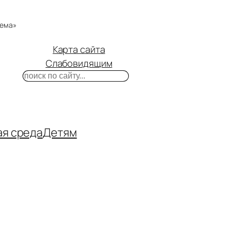
тема»
Карта сайта
Слабовидящим
Поиск
m
ube
нтакте
ая среда
Детям