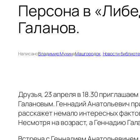
Персона в «Либе
Галанов.
Написано
Владимир Мухин
в
Машгородок
, 
Новости библиоте
Друзья, 23 апреля в 18.30 приглаша
Галановым. Геннадий Анатольевич при
расскажет немало интересных фактов
Несмотря на возраст, а Геннадию Гал
Встреча с Геннадием Анатольевичем 