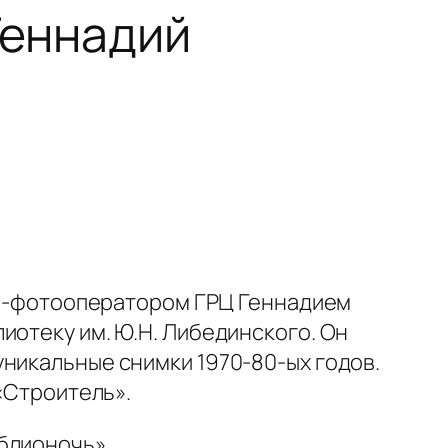
Геннадий
ино-фотооператором ГРЦ Геннадием
иотеку им. Ю.Н. Либединского. Он
уникальные снимки 1970-80-ых годов.
 «Строитель».
блионочь».