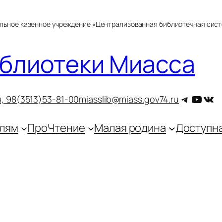
альное казенное учреждение «Централизованная библиотечная сис
блиотеки Миасса
Telegra
YouT
ВКо
, 9
8(3513)53-81-00
miasslib@miass.gov74.ru
лям
ПроЧтение
Малая родина
Доступн