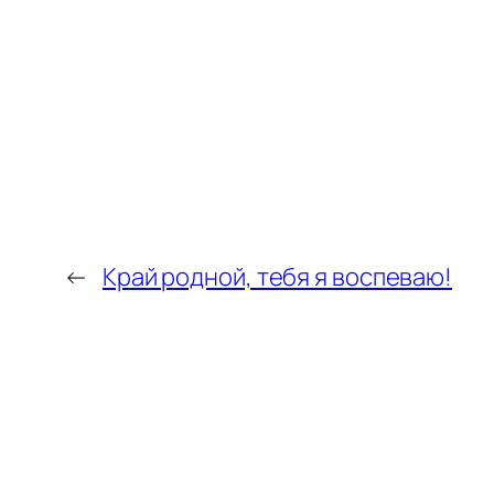
←
Край родной, тебя я воспеваю!