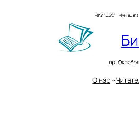
Перейти
к
МКУ "ЦБС" | Муницип
содержимому
Би
пр. Октября
О нас
Читате