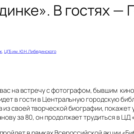
динке». В гостях — 
к
, 
ЦГБ им. Ю.Н. Либединского
ем вас на встречу с фотографом, бывшим к
дет в гости в Центральную городскую библ
 из своей творческой биографии, покажет 
анову за 80, он продолжает трудиться в ЦД
пройдет в рамках Всероссийской акции «Би