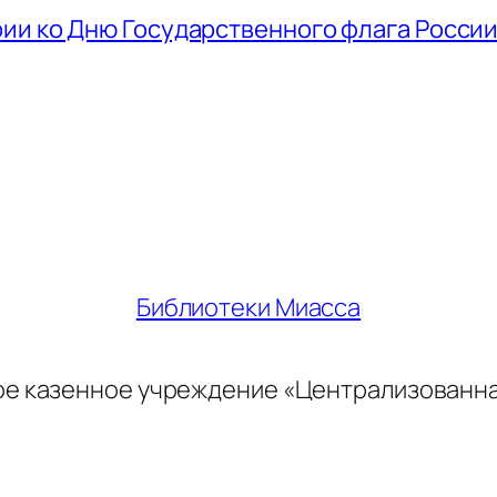
ии ко Дню Государственного флага Росси
Библиотеки Миасса
ое казенное учреждение «Централизованн