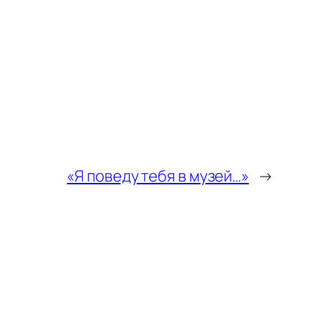
«Я поведу тебя в музей…»
→