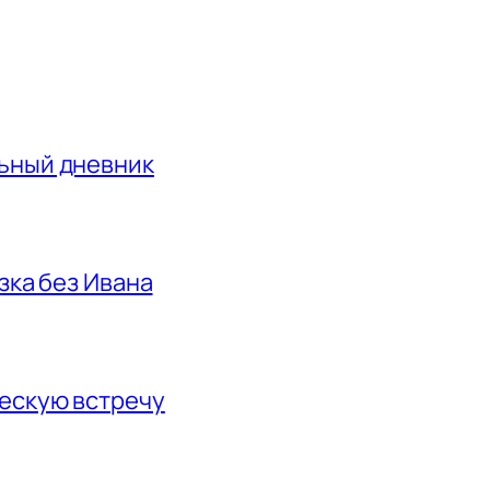
льный дневник
азка без Ивана
ескую встречу