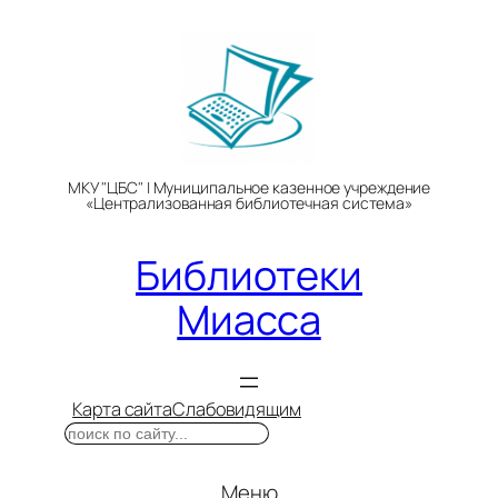
Перейти
к
содержимому
МКУ "ЦБС" | Муниципальное казенное учреждение
«Централизованная библиотечная система»
Библиотеки
Миасса
Карта сайта
Слабовидящим
Поиск
Меню