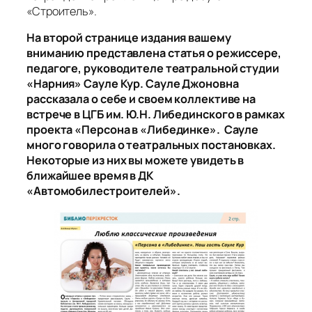
«Строитель».
На второй странице издания вашему
вниманию представлена статья о режиссере,
педагоге, руководителе театральной студии
«Нарния» Сауле Кур. Сауле Джоновна
рассказала о себе и своем коллективе на
встрече в ЦГБ им. Ю.Н. Либединского в рамках
проекта «Персона в «Либединке». Сауле
много говорила о театральных постановках.
Некоторые из них вы можете увидеть в
ближайшее время в ДК
«Автомобилестроителей».