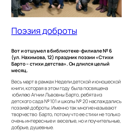
Поэзия доброты
Вот и отшумел в библиотеке-филиале № 6
(ул. Нахимова, 12) праздник поэзии «Стихи
Барто – стихи детства». Он длился целый
месяц.
Весь март в рамках Недели детской и юношеской
книги, которая в этом году была посвящена
юбилею Агнии Львовны Барто, ребята из
детского сада № 101 и школы № 20 наслаждались
поэзией доброты. Именно так многие называют
творчество Барто, потому что ее стихи не только
очень интересные и веселые, но и поучительные,
добрые, душевные.