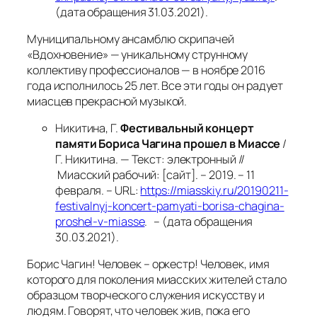
(дата обращения 31.03.2021).
Муниципальному ансамблю скрипачей
«Вдохновение» — уникальному струнному
коллективу профессионалов — в ноябре 2016
года исполнилось 25 лет. Все эти годы он радует
миасцев прекрасной музыкой.
Никитина, Г.
Фестивальный
концерт
памяти Бориса Чагина прошел в Миассе
/
Г. Никитина. — Текст: электронный //
Миасский рабочий: [сайт]. – 2019. – 11
февраля. – URL:
https://miasskiy.ru/20190211-
festivalnyj-koncert-pamyati-borisa-chagina-
proshel-v-miasse
. – (дата обращения
30.03.2021).
Борис Чагин! Человек – оркестр! Человек, имя
которого для поколения миасских жителей стало
образцом творческого служения искусству и
людям. Говорят, что человек жив, пока его