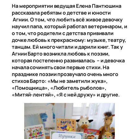
На мероприятии ведущая Елена Пантюшина
рассказала ребятам о детстве и юности
Агнии. О том, что любить всё живое девочку
научил папа, который работал ветеринаром, и
о том, что родители с детства прививали
дочке любовь к прекрасному: музыке, театру,
танцам. Ей много читали и дарили книг. Так у
Агнии Барто возникла любовь к поэзии,
которая постепенно развивалась – и девочка
начала сочинять свои первые стихи. На
празднике поэзии прозвучало очень много
стихов Барто: «Мы не заметили жука»,
«Помощница», «Любитель рыболов»,
«Митяй-лентяй», «Я с ней дружу» и другие.