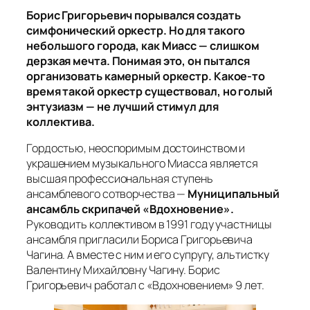
Борис Григорьевич порывался создать
симфонический оркестр. Но для такого
небольшого города, как Миасс — слишком
дерзкая мечта. Понимая это, он пытался
организовать камерный оркестр. Какое-то
время такой оркестр существовал, но голый
энтузиазм — не лучший стимул для
коллектива.
Гордостью, неоспоримым достоинством и
украшением музыкального Миасса является
высшая профессиональная ступень
ансамблевого сотворчества —
Муниципальный
ансамбль скрипачей «Вдохновение».
Руководить коллективом в 1991 году участницы
ансамбля пригласили Бориса Григорьевича
Чагина. А вместе с ним и его супругу, альтистку
Валентину Михайловну Чагину. Борис
Григорьевич работал с «Вдохновением» 9 лет.