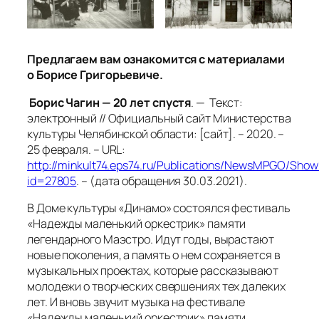
Предлагаем вам ознакомится с материалами
о Борисе Григорьевиче.
Борис Чагин — 20 лет спустя
. — Текст:
электронный // Официальный сайт Министерства
культуры Челябинской области: [сайт]. – 2020. –
25 февраля. – URL:
http://minkult74.eps74.ru/Publications/NewsMPGO/Show
id=27805
. – (дата обращения 30.03.2021).
В Доме культуры «Динамо» состоялся фестиваль
«Надежды маленький оркестрик» памяти
легендарного Маэстро. Идут годы, вырастают
новые поколения, а память о нем сохраняется в
музыкальных проектах, которые рассказывают
молодежи о творческих свершениях тех далеких
лет. И вновь звучит музыка на фестивале
«Надежды маленький оркестрик» памяти