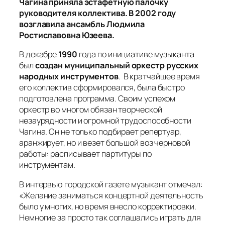
Чагина приняла эстафетную палочку
руководителя коллектива. В 2002 году
возглавила ансамбль Людмила
Ростиславовна Юзеева.
В декабре
1990
года по инициативе музыканта
был
создан муниципальный оркестр русских
народных инструментов
. В кратчайшее время
его коллектив сформировался, была быстро
подготовлена программа. Своим успехом
оркестр во многом обязан творческой
незаурядности и огромной трудоспособности
Чагина. Он не только подбирает репертуар,
аранжирует, но и везет большой воз черновой
работы: расписывает партитуры по
инструментам.
В интервью городской газете музыкант отмечал:
«Желание заниматься концертной деятельность
было у многих, но время внесло корректировки.
Немногие за просто так соглашались играть для