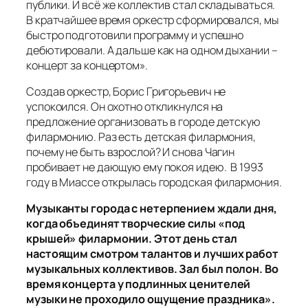
публики. И всё же коллектив стал складываться.
В кратчайшее время оркестр сформировался, мы
быстро подготовили программу и успешно
дебютировали. А дальше как на одном дыхании –
концерт за концертом»
.
Создав оркестр, Борис Григорьевич не
успокоился. Он охотно откликнулся на
предложение организовать в городе детскую
филармонию. Раз есть детская филармония,
почему не быть взрослой? И снова Чагин
пробивает не дающую ему покоя идею. В 1993
году в Миассе открылась городская филармония.
Музыканты города с нетерпением ждали дня,
когда объединят творческие силы «под
крышей» филармонии. Этот день стал
настоящим смотром талантов и лучших работ
музыкальных коллективов. Зал был полон. Во
время концерта у подлинных ценителей
музыки не проходило ощущение праздника».