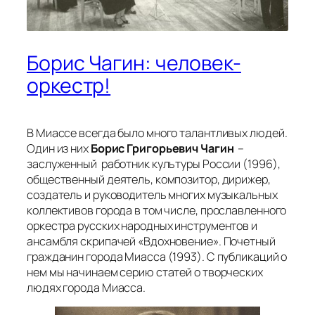
Борис Чагин: человек-
оркестр!
В Миассе всегда было много талантливых людей.
Один из них
Борис Григорьевич Чагин
–
заслуженный работник культуры России (1996),
общественный деятель, композитор, дирижер,
создатель и руководитель многих музыкальных
коллективов города в том числе, прославленного
оркестра русских народных инструментов и
ансамбля скрипачей «Вдохновение». Почетный
гражданин города Миасса (1993). С публикаций о
нем мы начинаем серию статей о творческих
людях города Миасса.