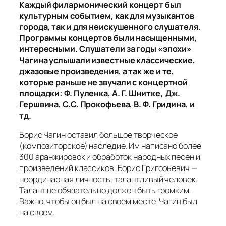
Каждый филармонический концерт был
культурным событием, как для музыкантов
города, так и для неискушенного слушателя.
Программы концертов были насыщенными,
интересными. Слушатели за годы «эпохи»
Чагина услышали известные классические,
джазовые произведения, а так же и те,
которые раньше не звучали с концертной
площадки: Ф. Пуленка, А. Г. Шнитке, Дж.
Гершвина, С.С. Прокофьева, В. Ф. Гридина, и
тд.
Борис Чагин оставил большое творческое
(композиторское) наследие. Им написано более
300 аранжировок и обработок народных песен и
произведений классиков. Борис Григорьевич —
неординарная личность, талантливый человек.
Талант не обязательно должен быть громким.
Важно, чтобы он был на своем месте. Чагин был
на своем.