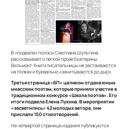
В «подвале» полосы Светлана Шульгина
рассказывает о легкой прозе Екатерины
Вильмонт. Книги писательницы не застаиваются
на полках и буквально «зачитываются до дыр».
Третья страница «БП» целиком отдана юным
миасским поэтам, которые приняли участие в
традиционном конкурсе «Школа поэтов». Его
итоги подвела Елена Лукина. В мероприятии
«засветились» 42 молодых автора, они
прислали 150 стихотворений.
На четвертой странице издания публикуются