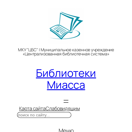
Перейти
к
содержимому
МКУ "ЦБС" | Муниципальное казенное учреждение
«Централизованная библиотечная система»
Библиотеки
Миасса
Карта сайта
Слабовидящим
Поиск
Меню