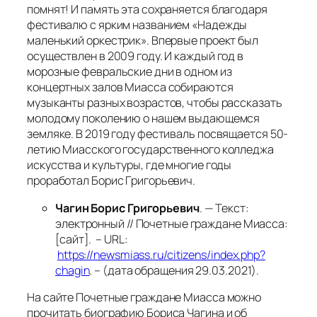
помнят! И память эта сохраняется благодаря
фестивалю с ярким названием «Надежды
маленький оркестрик». Впервые проект был
осуществлен в 2009 году. И каждый год в
морозные февральские дни в одном из
концертных залов Миасса собираются
музыканты разных возрастов, чтобы рассказать
молодому поколению о нашем выдающемся
земляке. В 2019 году фестиваль посвящается 50-
летию Миасского государственного колледжа
искусства и культуры, где многие годы
проработал Борис Григорьевич.
Чагин Борис Григорьевич
. — Текст:
электронный // Почетные граждане Миасса:
[сайт]. – URL:
https://newsmiass.ru/citizens/index.php?
chagin
. – (дата обращения 29.03.2021).
На сайте Почетные граждане Миасса можно
прочитать биографию Бориса Чагина и об