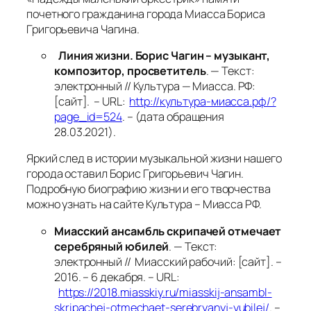
почетного гражданина города Миасса Бориса
Григорьевича Чагина.
Линия жизни. Борис Чагин – музыкант,
композитор, просветитель
. — Текст:
электронный // Культура — Миасса. РФ:
[сайт]. – URL:
http://культура-миасса.рф/?
page_id=524
. – (дата обращения
28.03.2021).
Яркий след в истории музыкальной жизни нашего
города оставил Борис Григорьевич Чагин.
Подробную биографию жизни и его творчества
можно узнать на сайте Культура – Миасса РФ.
Миасский ансамбль скрипачей отмечает
серебряный юбилей
. — Текст:
электронный // Миасский рабочий: [сайт]. –
2016. – 6 декабря. – URL:
https://2018.miasskiy.ru/miasskij-ansambl-
skripachej-otmechaet-serebryanyj-yubilej/
. –