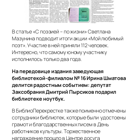
В статье «С поэзией – по жизни» Светлана
Мазунина подводит итоги акции «Мой любимый
поэт». Участие в ней приняли 112 человек.
Интересно, что самому юному участнику
исполнилось только два года.
На передовице издания заведующая
библиотекой-филиалом № 16 Ирина Шматова
делится радостным событием: депутат
Заксобрания Дмитрий Пырсиков подарил
библиотеке ноутбук.
В БиблиоПерекрестке также поименно отмечены
сотрудники библиотек, которые были удостоены
грамот и благодарственных писем в День
работников культуры. Торжественное
награждение прошло в Центре досуга