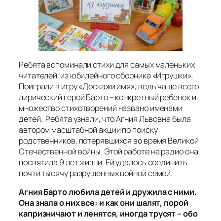
Ребята вспоминали стихи для самых маленьких
читателей из юбилейного сборника «Игрушки».
Поиграли в игру «Доскажи имя», ведь чаще всего
лирический герой Барто – конкретный ребенок и
множество стихотворений названо именами
детей. Ребята узнали, что Агния Львовна была
автором масштабной акции по поиску
родственников, потерявшихся во время Великой
Отечественной войны. Этой работе на радио она
посвятила 9 лет жизни. Ей удалось соединить
почти тысячу разрушенных войной семей.
Агния Барто любила детей и дружила с ними.
Она знала о них все: и как они шалят, порой
капризничают и ленятся, иногда трусят – обо