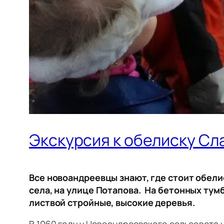
Экскурсия к обелиску Сл
Все новоандреевцы знают, где стоит обел
села, на улице Потапова. На бетонных тум
листвой стройные, высокие деревья.
В 1960 году у Новоандреевского сельсовета 