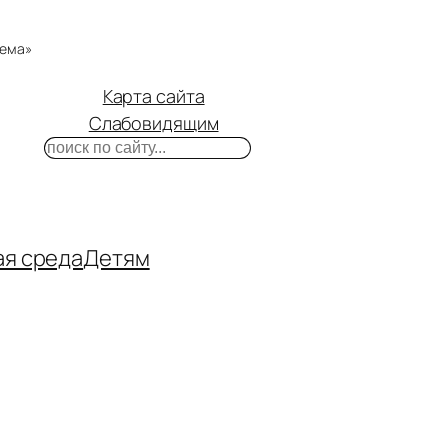
тема»
Карта сайта
Слабовидящим
Поиск
m
ube
нтакте
ая среда
Детям