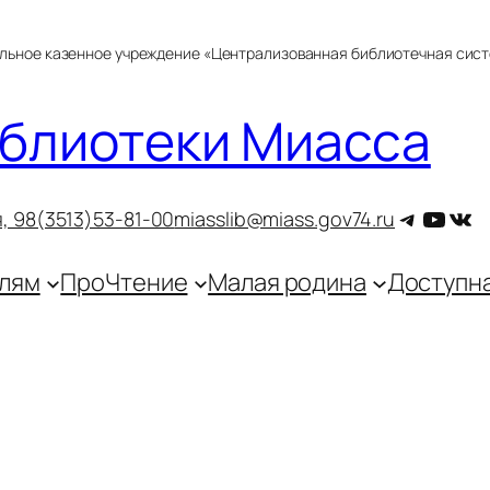
альное казенное учреждение «Централизованная библиотечная сис
блиотеки Миасса
Telegra
YouT
ВКо
, 9
8(3513)53-81-00
miasslib@miass.gov74.ru
лям
ПроЧтение
Малая родина
Доступн