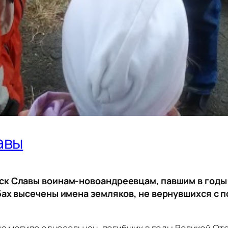
авы
иск Славы воинам-новоандреевцам, павшим в годы
бах высечены имена земляков, не вернувшихся с 
на могиле односельчан, погибших в годы Великой От