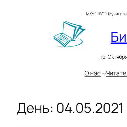
Перейти
к
МКУ "ЦБС" | Муницип
содержимому
Би
пр. Октября
О нас
Читате
День:
04.05.2021