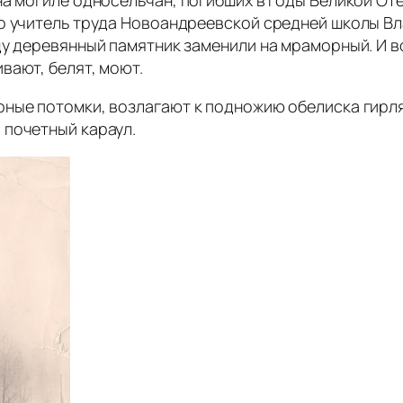
го учитель труда Новоандреевской средней школы В
ду деревянный памятник заменили на мраморный. И в
вают, белят, моют.
ные потомки, возлагают к подножию обелиска гирля
 почетный караул.