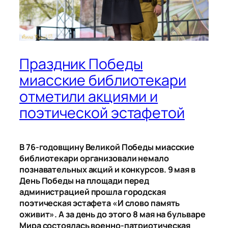
Праздник Победы
миасские библиотекари
отметили акциями и
поэтической эстафетой
В 76-годовщину Великой Победы миасские
библиотекари организовали немало
познавательных акций и конкурсов. 9 мая в
День Победы на площади перед
администрацией прошла городская
поэтическая эстафета «И слово память
оживит». А за день до этого 8 мая на бульваре
Мира состоялась военно-патриотическая