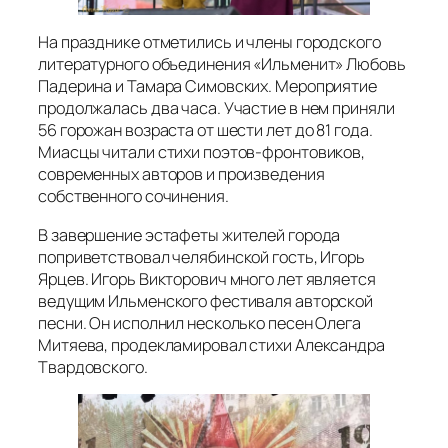
На празднике отметились и члены городского
литературного объединения «Ильменит» Любовь
Падерина и Тамара Симовских. Мероприятие
продолжалась два часа. Участие в нем приняли
56 горожан возраста от шести лет до 81 года.
Миасцы читали стихи поэтов-фронтовиков,
современных авторов и произведения
собственного сочинения.
В завершение эстафеты жителей города
поприветствовал челябинской гость, Игорь
Ярцев. Игорь Викторович много лет является
ведущим Ильменского фестиваля авторской
песни. Он исполнил несколько песен Олега
Митяева, продекламировал стихи Александра
Твардовского.