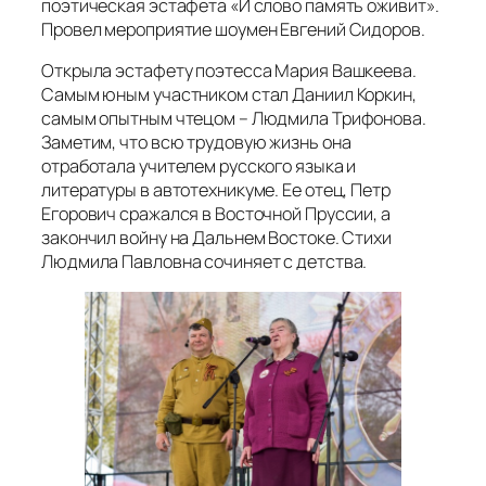
поэтическая эстафета «И слово память оживит».
Провел мероприятие шоумен Евгений Сидоров.
Открыла эстафету поэтесса Мария Вашкеева.
Самым юным участником стал Даниил Коркин,
самым опытным чтецом – Людмила Трифонова.
Заметим, что всю трудовую жизнь она
отработала учителем русского языка и
литературы в автотехникуме. Ее отец, Петр
Егорович сражался в Восточной Пруссии, а
закончил войну на Дальнем Востоке. Стихи
Людмила Павловна сочиняет с детства.