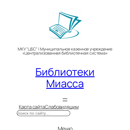
Перейти
к
содержимому
МКУ "ЦБС" | Муниципальное казенное учреждение
«Централизованная библиотечная система»
Библиотеки
Миасса
Карта сайта
Слабовидящим
Поиск
Меню