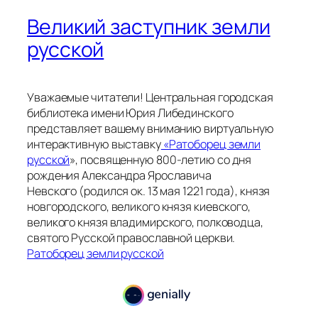
Великий заступник земли
русской
Уважаемые читатели! Центральная городская
библиотека имени Юрия Либединского
представляет вашему вниманию виртуальную
интерактивную выставку
«Ратоборец земли
русской
», посвященную 800-летию со дня
рождения Александра Ярославича
Невского (родился ок. 13 мая 1221 года), князя
новгородского, великого князя киевского,
великого князя владимирского, полководца,
святого Русской православной церкви.
Ратоборец земли русской