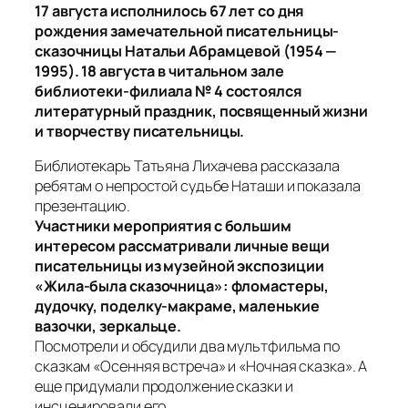
17 августа исполнилось 67 лет со дня
рождения замечательной писательницы-
сказочницы Натальи Абрамцевой (1954 —
1995). 18 августа в читальном зале
библиотеки-филиала № 4 состоялся
литературный праздник, посвященный жизни
и творчеству писательницы.
Библиотекарь Татьяна Лихачева рассказала
ребятам о непростой судьбе Наташи и показала
презентацию.
Участники мероприятия с большим
интересом рассматривали личные вещи
писательницы из музейной экспозиции
«Жила-была сказочница»: фломастеры,
дудочку, поделку-макраме, маленькие
вазочки, зеркальце.
Посмотрели и обсудили два мультфильма по
сказкам «Осенняя встреча» и «Ночная сказка». А
еще придумали продолжение сказки и
инсценировали его.