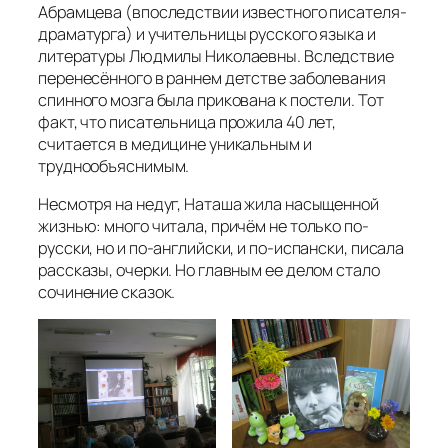
Абрамцева (впоследствии известного писателя-
драматурга) и учительницы русского языка и
литературы Людмилы Николаевны. Вследствие
перенесённого в раннем детстве заболевания
спинного мозга была прикована к постели. Тот
факт, что писательница прожила 40 лет,
считается в медицине уникальным и
труднообъяснимым.
Несмотря на недуг, Наташа жила насыщенной
жизнью: много читала, причём не только по-
русски, но и по-английски, и по-испански, писала
рассказы, очерки. Но главным ее делом стало
сочинение сказок.