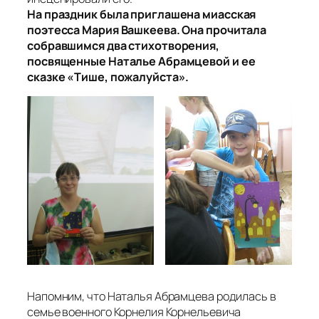
На праздник была приглашена миасская
поэтесса Мария Вашкеева. Она прочитала
собравшимся два стихотворения,
посвященные Наталье Абрамцевой и ее
сказке «Тише, пожалуйста».
Напомним, что Наталья Абрамцева родилась в
семье военного Корнелия Корнельевича