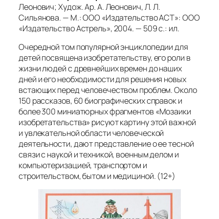
Леонович; Худож. Ар. А. Леонович, Л. Л.
Сильянова. — М.: ООО «Издательство АСТ»: ООО
«Издательство Астрель», 2004. — 509 с.: ил.
Очередной том популярной энциклопедии для
детей посвящена изобретательству, его роли в
жизни людей с древнейших времен до наших
дней и его необходимости для решения новых
встающих перед человечеством проблем. Около
150 рассказов, 60 биографических справок и
более 300 миниатюрных фрагментов «Мозаики
изобретательства» рисуют картину этой важной
и увлекательной области человеческой
деятельности, дают представление о ее тесной
связи с наукой и техникой, военным делом и
компьютеризацией, транспортом и
строительством, бытом и медициной. (12+)