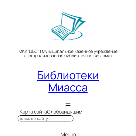
Перейти
к
содержимому
МКУ "ЦБС" | Муниципальное казенное учреждение
«Централизованная библиотечная система»
Библиотеки
Миасса
Карта сайта
Слабовидящим
Поиск
Меню