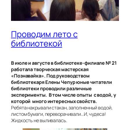
Проводим лето с
библиотекой
В июле и августе в библиотеке-филиале № 21
работала творческая мастерская
«Познавайка». Под руководством
библиотекаря Елены Чепур юные читатели
библиотеки проводили различные
эксперименты. В том числе опыты с водой, у
которой много интересных свойств.
Ребята накрывали стакан, заполненный водой,
листом бумаги, переворачивали…И, чудеса!
Жидкость не выливалась.