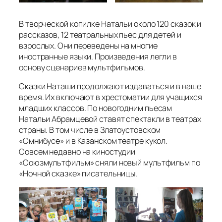
В творческой копилке Натальи около 120 сказок и
рассказов, 12 театральных пьес для детей и
взрослых. Они переведены на многие
иностранные языки. Произведения легли в
основу сценариев мультфильмов.
Сказки Наташи продолжают издаваться и в наше
время. Их включают в хрестоматии для учащихся
младших классов. По новогодним пьесам
Натальи Абрамцевой ставят спектакли в театрах
страны. В том числе в Златоустовском
«Омнибусе» и в Казанском театре кукол.
Совсем недавно на киностудии
«Союзмультфильм» сняли новый мультфильм по
«Ночной сказке» писательницы.