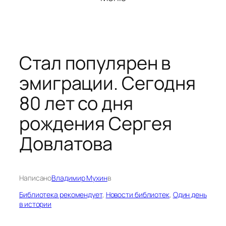
Стал популярен в
эмиграции. Сегодня
80 лет со дня
рождения Сергея
Довлатова
Написано
Владимир Мухин
в
Библиотека рекомендует
, 
Новости библиотек
, 
Один день
в истории