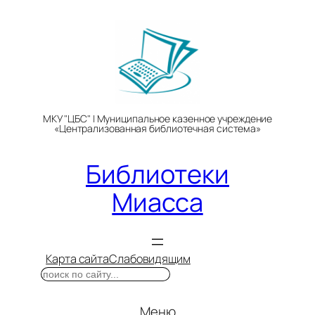
Перейти
к
содержимому
МКУ "ЦБС" | Муниципальное казенное учреждение
«Централизованная библиотечная система»
Библиотеки
Миасса
Карта сайта
Слабовидящим
Поиск
Меню