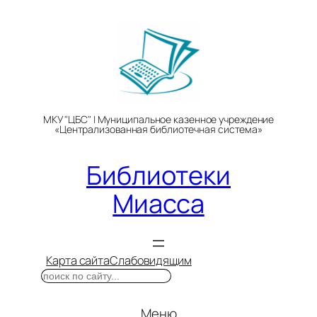
Перейти
к
содержимому
МКУ "ЦБС" | Муниципальное казенное учреждение
«Централизованная библиотечная система»
Библиотеки
Миасса
Карта сайта
Слабовидящим
Поиск
Меню