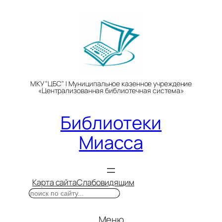
Перейти
к
содержимому
МКУ "ЦБС" | Муниципальное казенное учреждение
«Централизованная библиотечная система»
Библиотеки
Миасса
Карта сайта
Слабовидящим
Поиск
Меню